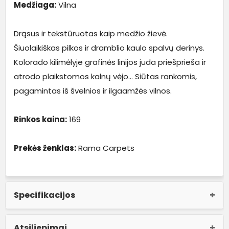
Medžiaga:
Vilna
Drąsus ir tekstūruotas kaip medžio žievė.
Šiuolaikiškas pilkos ir dramblio kaulo spalvų derinys.
Kolorado kilimėlyje grafinės linijos juda priešprieša ir
atrodo plaikstomos kalnų vėjo… Siūtas rankomis,
pagamintas iš švelnios ir ilgaamžės vilnos.
Rinkos kaina:
169
Prekės ženklas:
Rama Carpets
Specifikacijos
Atsiliepimai