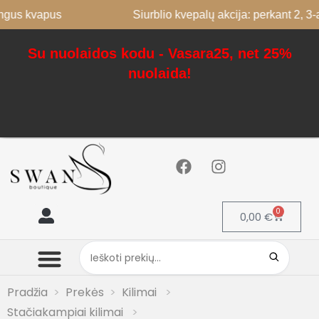
kvapus
Siurblio kvepalų akcija: perkant 2, 3-as ne
Su nuolaidos kodu - Vasara25, net 25%
nuolaida!
0
0,00
€
Mano paskyra
Pradžia
Prekės
Kilimai
Stačiakampiai kilimai