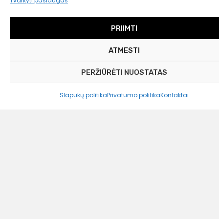
Tvarkyti paslaugas
PRIIMTI
ATMESTI
PERŽIŪRĖTI NUOSTATAS
Slapukų politika
Privatumo politika
Kontaktai
Dr. Oetker
Kekso forma „Back-Kunst Creative“
Liko tik 1 vnt.
39,99
€
21,00 €