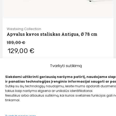
Westwing Collection
Apvalus kavos staliukas Antigua, Ø 78 cm
189,00
€
129,00 €
Tvarkyti sutikimą
Siekdami užtikrinti geriausią naršymo patirtį, naudojame sla
ir panašias technologijas įrenginio informacijai saugoti ar pas
Sutikę su šių technologijų naudojimu, leisite mums apdoroti duomenis
tokius kaip naršymo elgsena ar unikalūs identifikatoriai.
Nesutikus arba atšaukus sutikimą, kai kurios svetainės funkcijos gali ne
tinkamai.