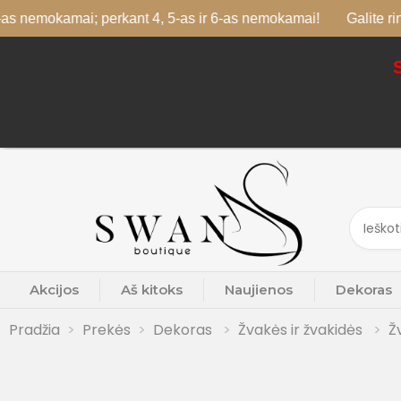
emokamai; perkant 4, 5-as ir 6-as nemokamai!
Galite rinktis s
Akcijos
Aš kitoks
Naujienos
Dekoras
Pradžia
Prekės
Dekoras
Žvakės ir žvakidės
Ž