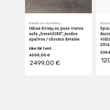
Freistil von Rolf Benz
Rauch
Odinė dviejų su puse vietos
Spin
sofa „freistil180“, juodos
duri
spalvos / chromo detalės
vidi
201x
Liko tik 1 vnt.
236
4506,00
€
12
2499,00 €