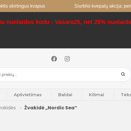
kirtingus kvapus
Siurblio kvepalų akcija: perkant 2
Su nuolaidos kodu - Vasara25, net 25% nuolaida
Apšvietimas
Baldai
Kilimai
Teks
vakidės
Žvakidė „Nordic Sea“