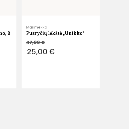
Marimekko
no, 8
Pusryčių lėkštė „Unikko“
47,99
€
25,00 €