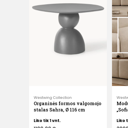
Westwing Collection
Westw
Organinės formos valgomojo
Modu
stalas Sahra, Ø 116 cm
„Sofi
Liko tik 1 vnt.
Liko t