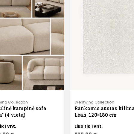
ing Collection
Westwing Collection
linė kampinė sofa
Rankomis austas kilim
a“ (4 vietų)
Leah, 120×180 cm
ik 1 vnt.
Liko tik 1 vnt.