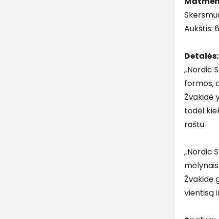
Matmen
Skersmuo
Aukštis:
Detalės:
„Nordic 
formos, 
Žvakidė 
todėl kie
raštu.
„Nordic Se
mėlynais 
Žvakidę g
vientisą 