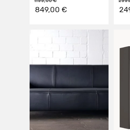
1199,00
€
299
849,00 €
24