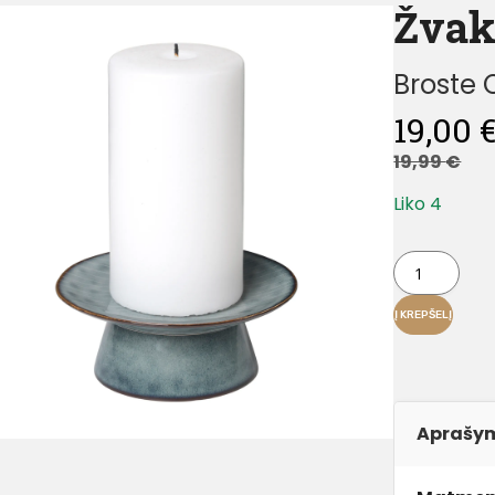
Žvak
Broste
19,00
19,99
€
Liko 4
Į KREPŠELĮ
Aprašy