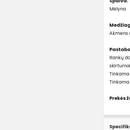
Spalva:
Mėlyna
Medžiag
Akmens 
Pastabo
Rankų da
skirtumai
Tinkama p
Tinkama 
Prekės ž
Specifik