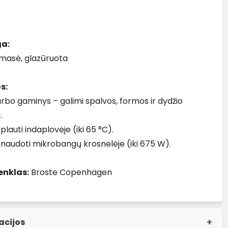
a:
masė, glazūruota
s:
rbo gaminys – galimi spalvos, formos ir dydžio
.
lauti indaplovėje (iki 65 °C).
naudoti mikrobangų krosnelėje (iki 675 W).
enklas:
Broste Copenhagen
acijos