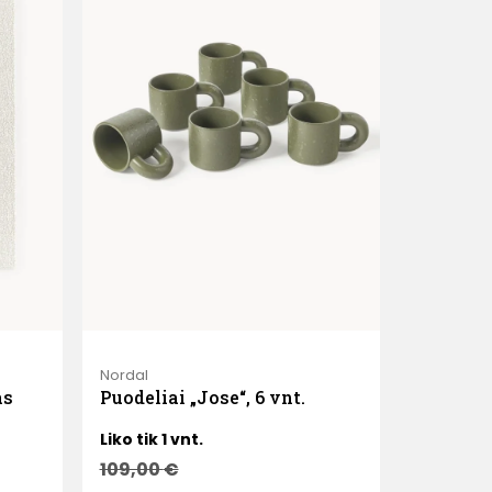
Nordal
as
Puodeliai „Jose“, 6 vnt.
Liko tik 1 vnt.
109,00
€