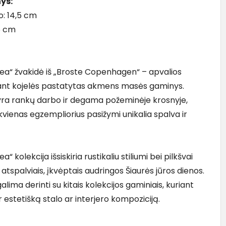
ys:
: 14,5 cm
 6 cm
Sea“ žvakidė iš „Broste Copenhagen“ – apvalios
ant kojelės pastatytas akmens masės gaminys.
yra rankų darbo ir degama požeminėje krosnyje,
kvienas egzempliorius pasižymi unikalia spalva ir
a“ kolekcija išsiskiria rustikaliu stiliumi bei pilkšvai
atspalviais, įkvėptais audringos Šiaurės jūros dienos.
alima derinti su kitais kolekcijos gaminiais, kuriant
ir estetišką stalo ar interjero kompoziciją.