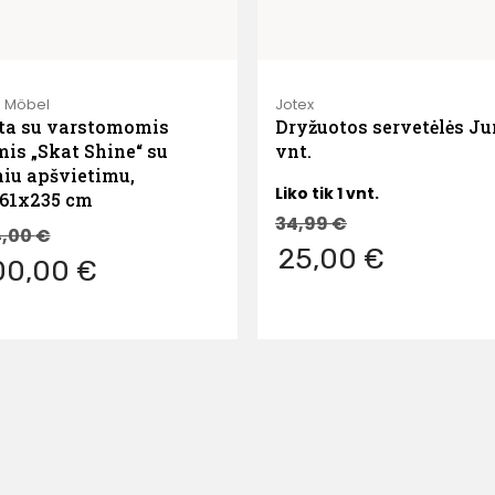
 Möbel
Jotex
ta su varstomomis
Dryžuotos servetėlės Ju
mis „Skat Shine“ su
vnt.
niu apšvietimu,
Liko tik 1 vnt.
61x235 cm
34,99
€
4,00
€
25,00 €
00,00 €