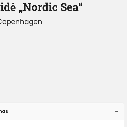
idė „Nordic Sea“
 Copenhagen
€
mas