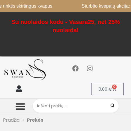
 rinktis skirtingus kvapus
Siurblio kvepalų akcija: 
Su nuolaidos kodu - Vasara25, net 25%
nuolaida!
0
0,00
€
Mano paskyra
Pradžia
Prekės