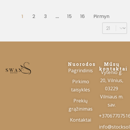
1
2
3
…
15
16
Pirmyn
Select num
Nuorodos
Mūsų
kontaktai
Pagrindinis
Vytenio g.
20, Vilnius,
Pirkimo
03229
taisyklės
Vilniaus m.
Prekių
sav.
grąžinimas
+3706770751
Kontaktai
info@stocksolu