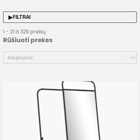
▶
FILTRAI
1 - 21 iš 329 prekių
Rūšiuoti prekes
Rūšiuoti prekes
Rūšiuoti prekes