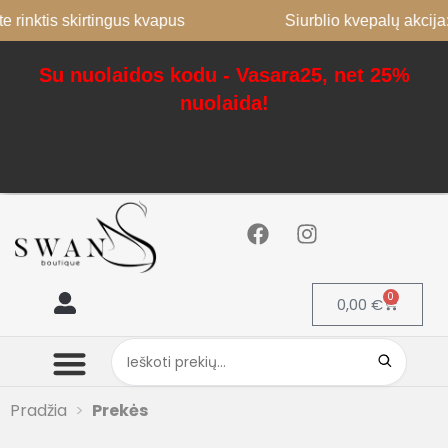
 rinktis skirtingus kvapus
Siurblio kvepalų akcija:
Su nuolaidos kodu - Vasara25, net 25%
nuolaida!
0
0,00
€
Mano paskyra
Pradžia
Prekės