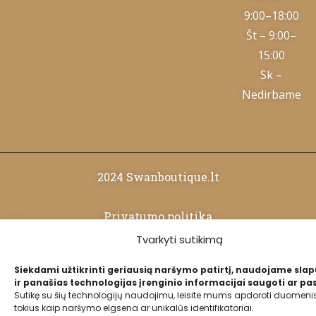
9:00–18:00
Št – 9:00–
15:00
Sk –
Nedirbame
2024 Swanboutique.lt
Privatumo politika
Tvarkyti sutikimą
Slapukų politika
Siekdami užtikrinti geriausią naršymo patirtį, naudojame sla
ir panašias technologijas įrenginio informacijai saugoti ar pas
Sutikę su šių technologijų naudojimu, leisite mums apdoroti duomenis
tokius kaip naršymo elgsena ar unikalūs identifikatoriai.