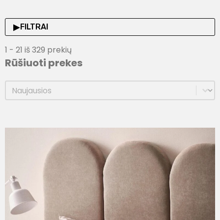
▶
FILTRAI
1 - 21 iš 329 prekių
Rūšiuoti prekes
Rūšiuoti prekes
Rūšiuoti prekes