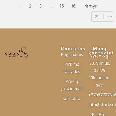
1
2
3
…
15
16
Pirmyn
Select num
Nuorodos
Mūsų
kontaktai
Pagrindinis
Vytenio g.
20, Vilnius,
Pirkimo
03229
taisyklės
Vilniaus m.
Prekių
sav.
grąžinimas
+3706770751
Kontaktai
info@stocksolu
Pr–Pn –