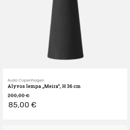
Audo Copenhagen
Alyvos lempa „Meira“, H 36 cm
200,00
€
85,00 €