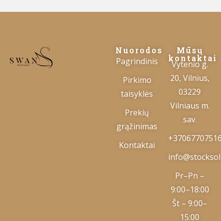
Nuorodos
Mūsų
kontaktai
Pagrindinis
Vytenio g.
20, Vilnius,
Pirkimo
03229
taisyklės
Vilniaus m.
Prekių
sav.
grąžinimas
+3706770751
Kontaktai
info@stocksolu
Pr–Pn –
9:00–18:00
Št – 9:00–
15:00