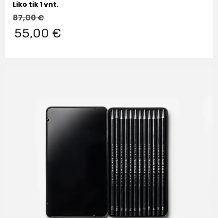
Liko tik 1 vnt.
87,00
€
55,00 €