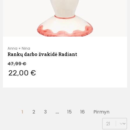
Anna + Nina
Rankų darbo žvakidė Radiant
47,99
€
22,00 €
1
2
3
…
15
16
Pirmyn
Select num