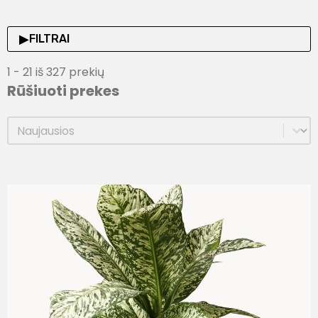
▶
FILTRAI
1 - 21 iš 327 prekių
Rūšiuoti prekes
Rūšiuoti prekes
Rūšiuoti prekes