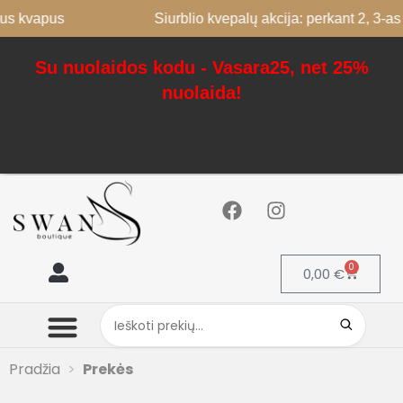
Siurblio kvepalų akcija: perkant 2, 3-as nemokamai
Su nuolaidos kodu - Vasara25, net 25%
nuolaida!
0
0,00
€
Mano paskyra
Pradžia
Prekės