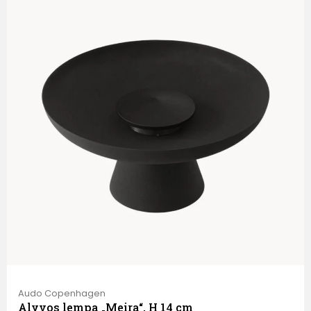
Audo Copenhagen
Alyvos lempa „Meira“, H 14 cm