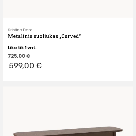
Kristina Dam
Metalinis suoliukas „Curved“
Liko tik 1 vnt.
725,00
€
599,00 €