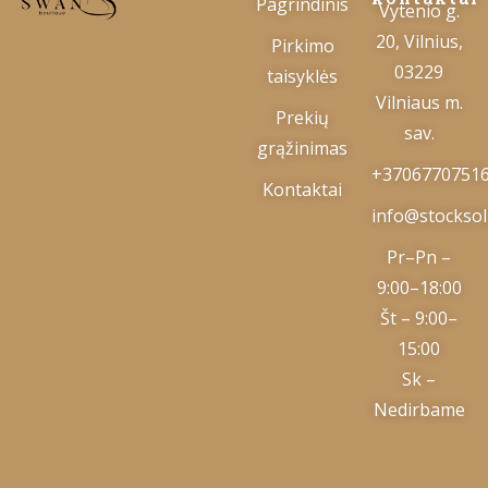
Pagrindinis
Vytenio g.
20, Vilnius,
Pirkimo
03229
taisyklės
Vilniaus m.
Prekių
sav.
grąžinimas
+3706770751
Kontaktai
info@stocksolu
Pr–Pn –
9:00–18:00
Št – 9:00–
15:00
Sk –
Nedirbame