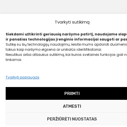
Tvarkyti sutikimą
Siekdami užtikrinti geriausią naršymo patirtį, naudojame sla
ir panašias technologijas įrenginio informacijai saugoti ar pas
Sutikę su šių technologijų naudojimu, leisite mums apdoroti duomenis
tokius kaip naršymo elgsena ar unikalūs identifikatoriai.
Nesutikus arba atšaukus sutikimą, kai kurios svetainės funkcijos gali ne
tinkamai.
Tvarkyti paslaugas
PRIIMTI
ATMESTI
PERŽIŪRĖTI NUOSTATAS