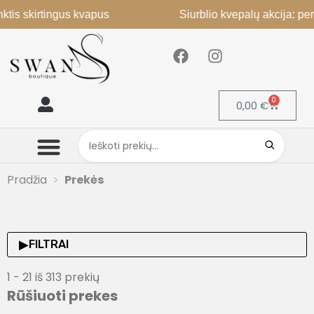
is skirtingus kvapus
Siurblio kvepalų akcija: perka
0
0,00
€
Mano paskyra
Pradžia
Prekės
▶
FILTRAI
1 - 21 iš 313 prekių
Rūšiuoti prekes