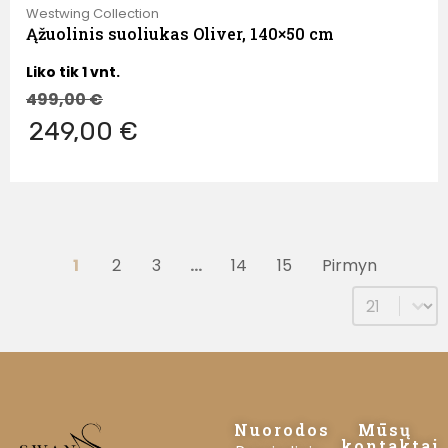
Westwing Collection
Ąžuolinis suoliukas Oliver, 140×50 cm
Liko tik 1 vnt.
499,00
€
249,00 €
1
2
3
…
14
15
Pirmyn
Select num
Nuorodos
Mūsų
kontaktai