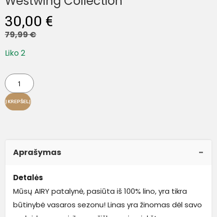
Westwing Collection
30,00
€
79,99
€
Liko 2
Į KREPŠELĮ
Aprašymas
Detalės
Mūsų AIRY patalynė, pasiūta iš 100% lino, yra tikra
būtinybė vasaros sezonu! Linas yra žinomas dėl savo