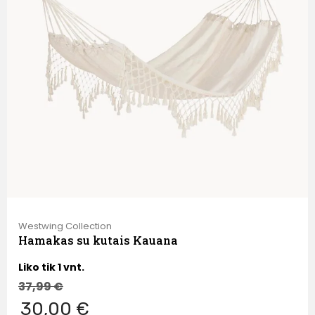
Westwing Collection
Hamakas su kutais Kauana
Liko tik 1 vnt.
37,99
€
30,00 €