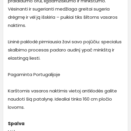
pralaidumo orui, ilgaamžiškumo ir minkštumo.
Vėsinanti ir sugerianti medžiaga greitai sugeria
drėgmę ir vėl ją išskiria – puikiai tiks šiltoms vasaros
naktims.
Lininė paklodė pirmiausia žavi savo pojūčiu: specialus
skalbimo procesas padaro audinį ypač minkštą ir
elastingą liesti.
Pagaminta Portugalijoje
Karštomis vasaros naktimis vietoj antklodės galite
naudoti šią patalynę. Idealiai tinka 160 cm pločio
lovoms.
Spalva