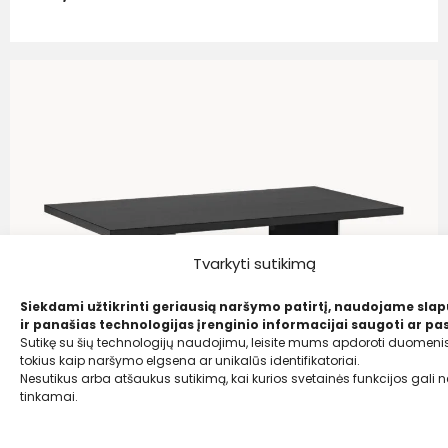
Tvarkyti sutikimą
Siekdami užtikrinti geriausią naršymo patirtį, naudojame sla
ir panašias technologijas įrenginio informacijai saugoti ar pas
Sutikę su šių technologijų naudojimu, leisite mums apdoroti duomenis
tokius kaip naršymo elgsena ar unikalūs identifikatoriai.
Nesutikus arba atšaukus sutikimą, kai kurios svetainės funkcijos gali ne
tinkamai.