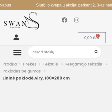
Siurblio kvepalų akcija: perkant 2, 3-as nemokama
0
0,00
€
Mano paskyra
Pradžia
Prekės
Tekstilė
Miegamojo tekstilė
Paklodės be gumos
Lininė paklodė Airy, 180×280 cm