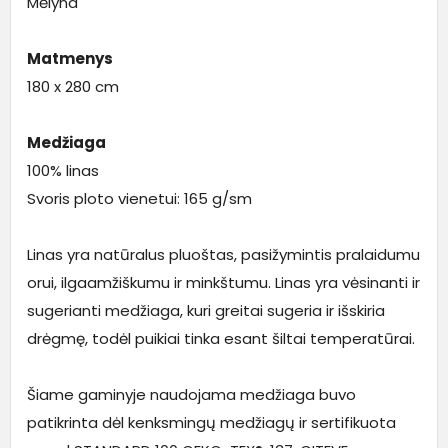
Mėlyna
Matmenys
180 x 280 cm
Medžiaga
100% linas
Svoris ploto vienetui: 165 g/sm
Linas yra natūralus pluoštas, pasižymintis pralaidumu
orui, ilgaamžiškumu ir minkštumu. Linas yra vėsinanti ir
sugerianti medžiaga, kuri greitai sugeria ir išskiria
drėgmę, todėl puikiai tinka esant šiltai temperatūrai.
Šiame gaminyje naudojama medžiaga buvo
patikrinta dėl kenksmingų medžiagų ir sertifikuota