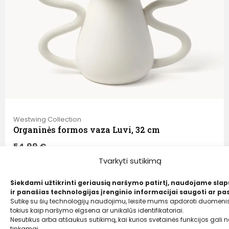
Westwing Collection
Organinės formos vaza Luvi, 32 cm
54,99
€
39,00 €
Tvarkyti sutikimą
Siekdami užtikrinti geriausią naršymo patirtį, naudojame sla
ir panašias technologijas įrenginio informacijai saugoti ar pas
Sutikę su šių technologijų naudojimu, leisite mums apdoroti duomenis
tokius kaip naršymo elgsena ar unikalūs identifikatoriai.
Nesutikus arba atšaukus sutikimą, kai kurios svetainės funkcijos gali ne
tinkamai.