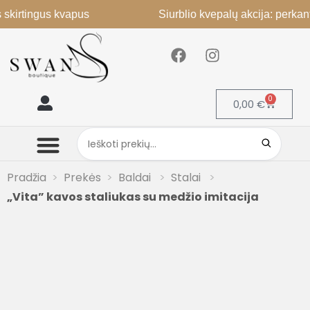
tingus kvapus
Siurblio kvepalų akcija: perkant 2, 3
0
0,00
€
Mano paskyra
Pradžia
Prekės
Baldai
Stalai
„Vita” kavos staliukas su medžio imitacija