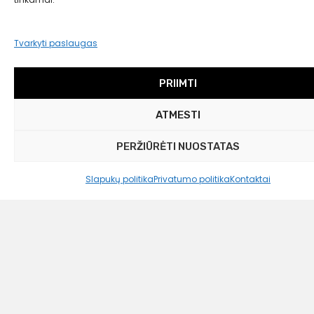
Tvarkyti paslaugas
PRIIMTI
ATMESTI
PERŽIŪRĖTI NUOSTATAS
Slapukų politika
Privatumo politika
Kontaktai
Westwing Collection
Perkelio paklodė Malin, 180×300 cm
69,99
€