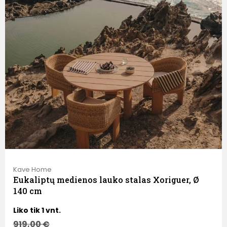
Kave Home
Eukaliptų medienos lauko stalas Xoriguer, Ø
140 cm
Liko tik 1 vnt.
919,00
€