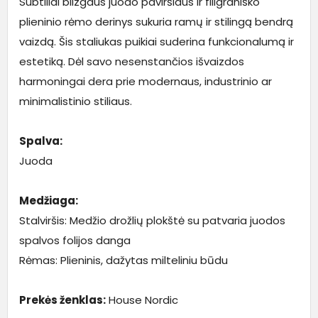
Subtiliai blizgaus juodo paviršiaus ir filigraniško
plieninio rėmo derinys sukuria ramų ir stilingą bendrą
vaizdą. Šis staliukas puikiai suderina funkcionalumą ir
estetiką. Dėl savo nesenstančios išvaizdos
harmoningai dera prie modernaus, industrinio ar
minimalistinio stiliaus.
Spalva:
Juoda
Medžiaga:
Stalviršis: Medžio drožlių plokštė su patvaria juodos
spalvos folijos danga
Rėmas: Plieninis, dažytas milteliniu būdu
Prekės ženklas:
House Nordic