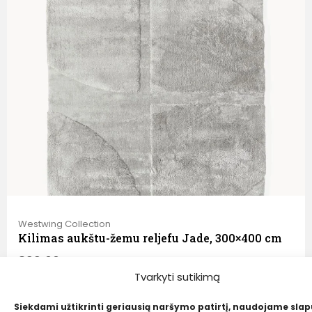
Westwing Collection
Kilimas aukštu-žemu reljefu Jade, 300×400 cm
899,00
€
Tvarkyti sutikimą
500,00 €
Siekdami užtikrinti geriausią naršymo patirtį, naudojame sla