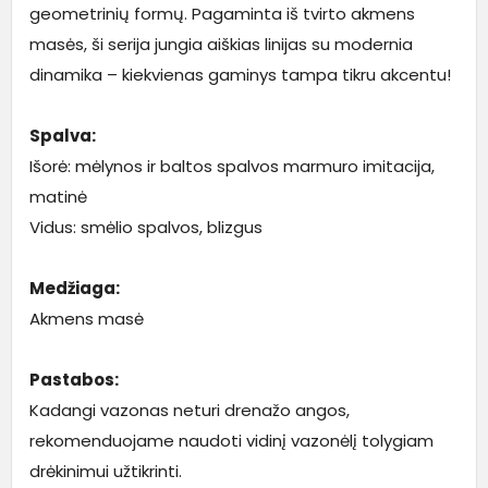
geometrinių formų. Pagaminta iš tvirto akmens
masės, ši serija jungia aiškias linijas su modernia
dinamika – kiekvienas gaminys tampa tikru akcentu!
Spalva:
Išorė: mėlynos ir baltos spalvos marmuro imitacija,
matinė
Vidus: smėlio spalvos, blizgus
Medžiaga:
Akmens masė
Pastabos:
Kadangi vazonas neturi drenažo angos,
rekomenduojame naudoti vidinį vazonėlį tolygiam
drėkinimui užtikrinti.