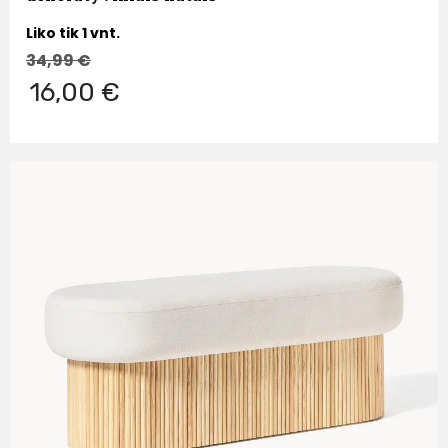
Liko tik 1 vnt.
34,99
€
16,00 €