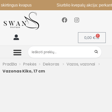
ngus kvapus
Siurblio kvepalų akcija: perkant 2, 3-
0
0,00
€
Mano paskyra
Pradžia
Prekės
Dekoras
Vazos, vazonai
Vazonas Kiko, 17 cm