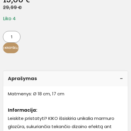
29,99
€
Liko 4
Į KREPŠELĮ
Aprašymas
Matmenys: Ø 18 cm, 17 cm
Informacija:
Leiskite pristatyti? KIKO išsiskiria unikalia marmuro
glazūra, sukuriančia tekančio dizaino efektą ant