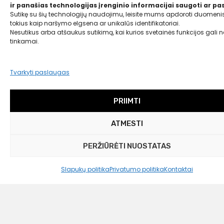
ir panašias technologijas įrenginio informacijai saugoti ar pas
Sutikę su šių technologijų naudojimu, leisite mums apdoroti duomenis
tokius kaip naršymo elgsena ar unikalūs identifikatoriai.
Nesutikus arba atšaukus sutikimą, kai kurios svetainės funkcijos gali ne
tinkamai.
Tvarkyti paslaugas
PRIIMTI
ATMESTI
PERŽIŪRĖTI NUOSTATAS
Slapukų politika
Privatumo politika
Kontaktai