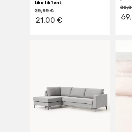
Liko tik 1 vnt.
89,
39,99
€
69
21,00 €