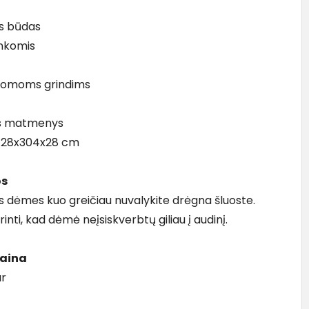
 būdas
nkomis
ldomoms grindims
s matmenys
: 28x304x28 cm
os
 dėmes kuo greičiau nuvalykite drėgna šluoste.
rinti, kad dėmė neįsiskverbtų giliau į audinį.
kaina
ur