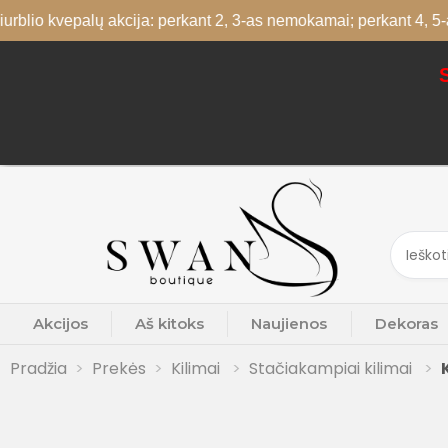
palų akcija: perkant 2, 3-as nemokamai; perkant 4, 5-as ir 6-as
Akcijos
Aš kitoks
Naujienos
Dekoras
Pradžia
Prekės
Kilimai
Stačiakampiai kilimai