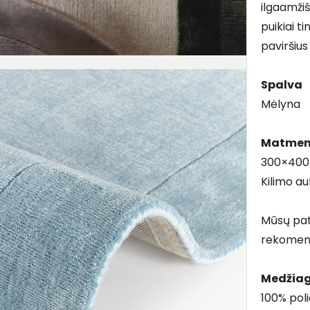
ilgaamžiš
puikiai t
paviršiu
Spalva
Mėlyna
Matmen
300×400
Kilimo au
Mūsų pat
rekomend
Medžia
100% poli