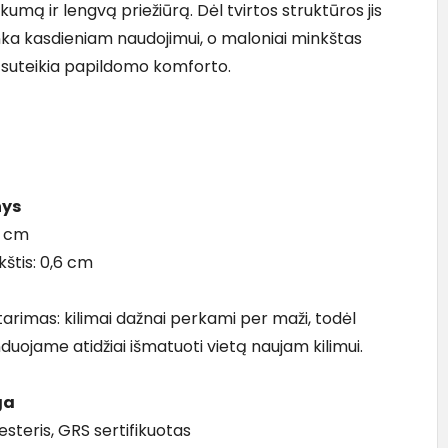
kumą ir lengvą priežiūrą. Dėl tvirtos struktūros jis
inka kasdieniam naudojimui, o maloniai minkštas
s suteikia papildomo komforto.
ys
 cm
kštis: 0,6 cm
arimas: kilimai dažnai perkami per maži, todėl
uojame atidžiai išmatuoti vietą naujam kilimui.
ga
esteris, GRS sertifikuotas