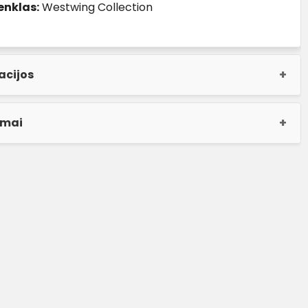
enklas:
Westwing Collection
acijos
imai