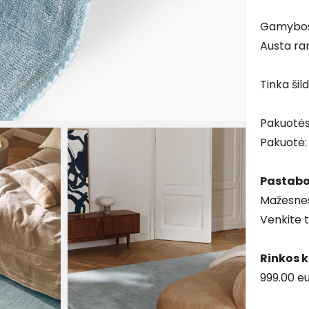
Gamybos
Austa ra
Tinka ši
Pakuotė
Pakuotė
Pastab
Mažesnes
Venkite t
Rinkos 
999.00 e