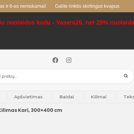
 nemokamai!
Galite rinktis skirtingus kvapus
Siur
Su nuolaidos kodu - Vasara25, net 25% nuolaida
Apšvietimas
Baldai
Kilimai
Teks
Kilimas Kari, 300×400 cm