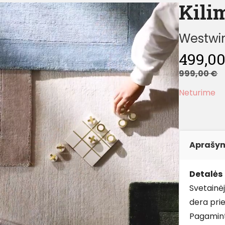
Kili
Westwin
499,0
999,00
€
Neturime
Aprašy
Detalės
Svetainė
dera prie
Pagamint