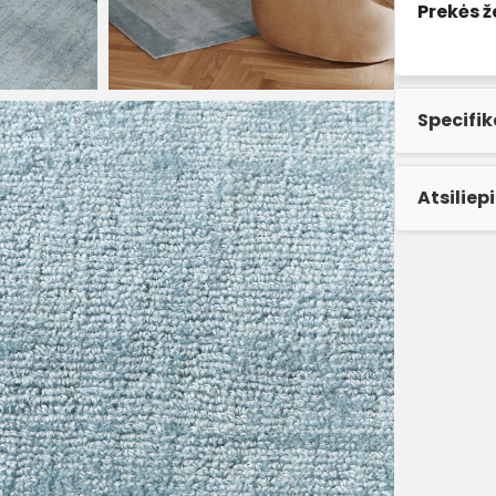
Prekės ž
Specifik
Atsiliep