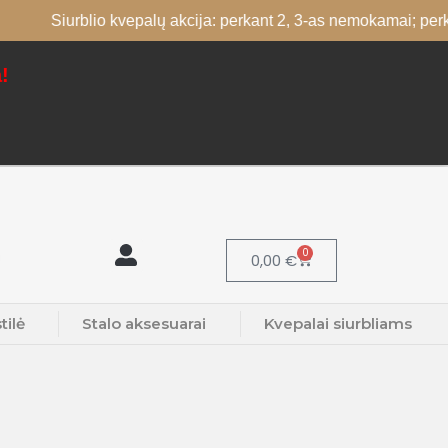
blio kvepalų akcija: perkant 2, 3-as nemokamai; perkant 4, 5-as
!
0
0,00
€
tilė
Stalo aksesuarai
Kvepalai siurbliams