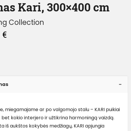
mas Kari, 300×400 cm
g Collection
0
€
mas
je, miegamajame ar po valgomojo stalu – KARI puikiai
 bet kokio interjero ir užtikrina harmoningą vaizdą.
a iš aukštos kokybės medžiagų, KARI apjungia