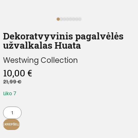
Dekoratvyvinis pagalvėlės
užvalkalas Huata
Westwing Collection
10,00
€
21,99
€
Liko 7
Į KREPŠELĮ