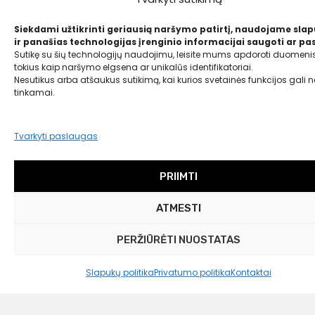
129,00
€
45,00 €
Siekdami užtikrinti geriausią naršymo patirtį, naudojame sla
ir panašias technologijas įrenginio informacijai saugoti ar pas
Sutikę su šių technologijų naudojimu, leisite mums apdoroti duomenis
tokius kaip naršymo elgsena ar unikalūs identifikatoriai.
Nesutikus arba atšaukus sutikimą, kai kurios svetainės funkcijos gali ne
tinkamai.
Tvarkyti paslaugas
PRIIMTI
ATMESTI
PERŽIŪRĖTI NUOSTATAS
Slapukų politika
Privatumo politika
Kontaktai