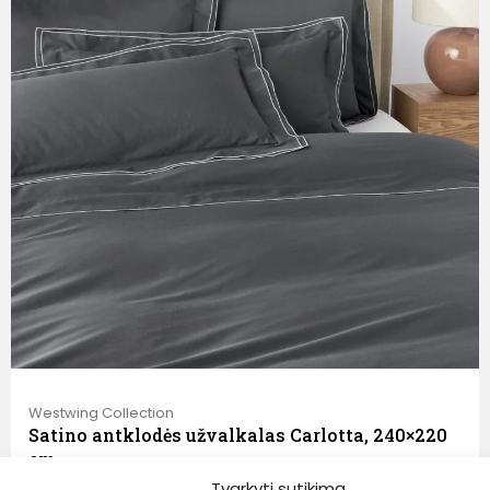
Westwing Collection
Satino antklodės užvalkalas Carlotta, 240×220
cm
Tvarkyti sutikimą