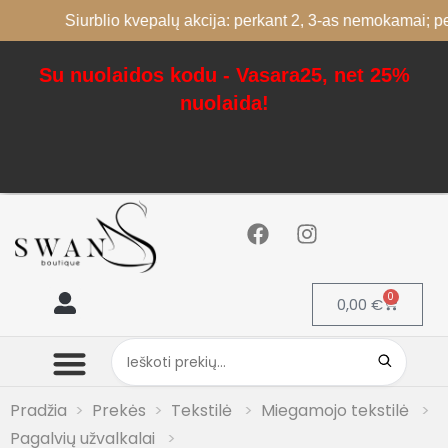
Siurblio kvepalų akcija: perkant 2, 3-as nemokamai; perkant 
Su nuolaidos kodu - Vasara25, net 25%
nuolaida!
0
0,00
€
Mano paskyra
Pradžia
Prekės
Tekstilė
Miegamojo tekstilė
Pagalvių užvalkalai