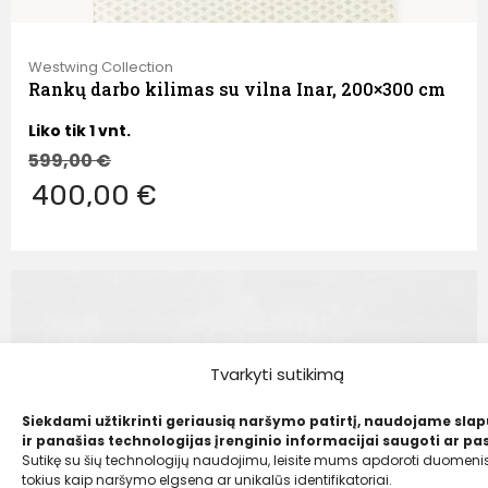
Westwing Collection
Rankų darbo kilimas su vilna Inar, 200×300 cm
Liko tik 1 vnt.
599,00
€
400,00 €
Tvarkyti sutikimą
Siekdami užtikrinti geriausią naršymo patirtį, naudojame sla
ir panašias technologijas įrenginio informacijai saugoti ar pas
Sutikę su šių technologijų naudojimu, leisite mums apdoroti duomenis
tokius kaip naršymo elgsena ar unikalūs identifikatoriai.