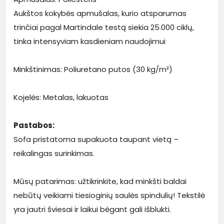
Aukštos kokybės apmušalas, kurio atsparumas
trinčiai pagal Martindale testą siekia 25.000 ciklų,
tinka intensyviam kasdieniam naudojimui
Minkštinimas: Poliuretano putos (30 kg/m³)
Kojelės: Metalas, lakuotas
Pastabos:
Sofa pristatoma supakuota taupant vietą –
reikalingas surinkimas.
Mūsų patarimas: užtikrinkite, kad minkšti baldai
nebūtų veikiami tiesioginių saulės spindulių! Tekstilė
yra jautri šviesai ir laikui bėgant gali išblukti.