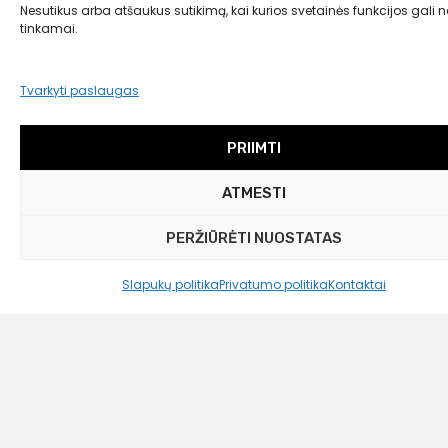
Nesutikus arba atšaukus sutikimą, kai kurios svetainės funkcijos gali ne
tinkamai.
Tvarkyti paslaugas
PRIIMTI
ATMESTI
PERŽIŪRĖTI NUOSTATAS
Westwing Collection
Lininė paklodė su guma Airy, 200×200 cm
Slapukų politika
Privatumo politika
Kontaktai
39,00 €