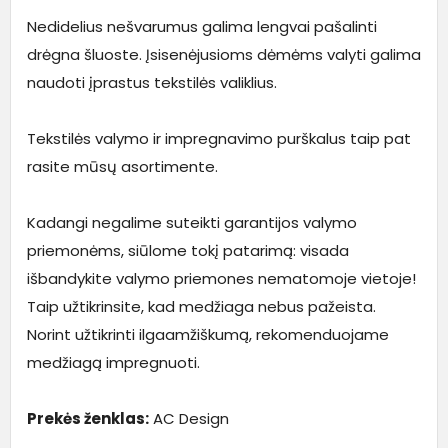
Nedidelius nešvarumus galima lengvai pašalinti
drėgna šluoste. Įsisenėjusioms dėmėms valyti galima
naudoti įprastus tekstilės valiklius.
Tekstilės valymo ir impregnavimo purškalus taip pat
rasite mūsų asortimente.
Kadangi negalime suteikti garantijos valymo
priemonėms, siūlome tokį patarimą: visada
išbandykite valymo priemones nematomoje vietoje!
Taip užtikrinsite, kad medžiaga nebus pažeista.
Norint užtikrinti ilgaamžiškumą, rekomenduojame
medžiagą impregnuoti.
Prekės ženklas:
AC Design