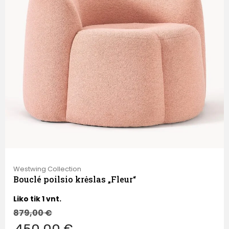
Westwing Collection
Bouclé poilsio krėslas „Fleur“
Liko tik 1 vnt.
879,00
€