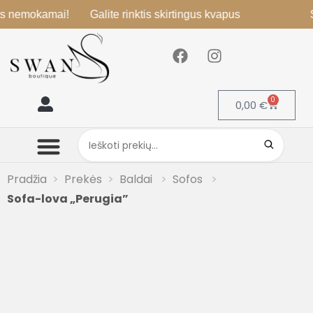
okamai!
Galite rinktis skirtingus kvapus
Siurbli
0
0,00
€
Mano paskyra
Pradžia
Prekės
Baldai
Sofos
Sofa-lova „Perugia”