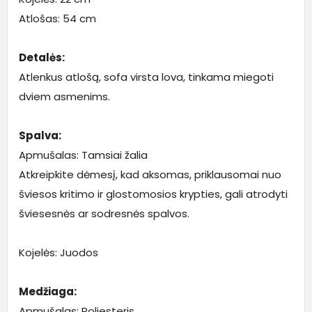
Atlošas: 54 cm
Detalės:
Atlenkus atlošą, sofa virsta lova, tinkama miegoti
dviem asmenims.
Spalva:
Apmušalas: Tamsiai žalia
Atkreipkite dėmesį, kad aksomas, priklausomai nuo
šviesos kritimo ir glostomosios krypties, gali atrodyti
šviesesnės ar sodresnės spalvos.
Kojelės: Juodos
Medžiaga:
Apmušalas: Poliesteris