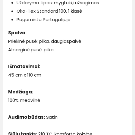
Uždarymo tipas: mygtukų užsegimas
Öko-Tex Standard 100, 1 klasė
Pagaminta Portugalijoje
Spalva:
Priekinė pusė: pilka, daugiaspalvė
Atsarginė pusė: pilka
Išmatavimai:
45 cm x 110 cm
Medžiaga:
100% medvilnė
Audimo būdas:
Satin
Siūlų tankis:
210 TC, komforto kokybė