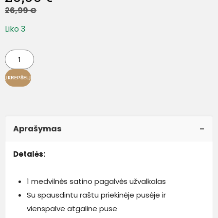
26,99
€
Liko 3
Į KREPŠELĮ
Aprašymas
Detalės:
1 medvilnės satino pagalvės užvalkalas
Su spausdintu raštu priekinėje pusėje ir
vienspalve atgaline puse