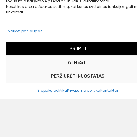
tokius kaip naršymo elgsena ar unikalūs identifikatoriai.
Nesutikus arba atšaukus sutikimą, kai kurios svetainės funkcijos gali ne
Louis de Poortere
tinkamai.
Žakardinis kilimas „Baobab“ su reljefine
struktūra
Tvarkyti paslaugas
Liko tik 1 vnt.
199,00
€
PRIIMTI
95,00 €
ATMESTI
PERŽIŪRĖTI NUOSTATAS
Slapukų politika
Privatumo politika
Kontaktai