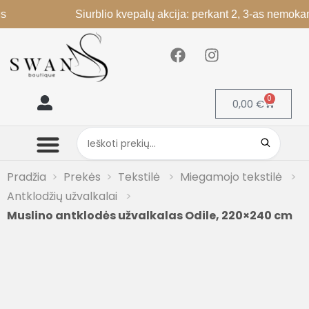
Siurblio kvepalų akcija: perkant 2, 3-as nemokamai; pe
0
0,00
€
Mano paskyra
Pradžia
Prekės
Tekstilė
Miegamojo tekstilė
Antklodžių užvalkalai
Muslino antklodės užvalkalas Odile, 220×240 cm