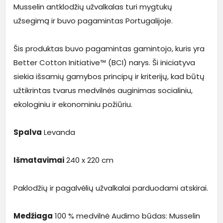
Musselin antklodžių užvalkalas turi mygtukų
užsegimą ir buvo pagamintas Portugalijoje.
Šis produktas buvo pagamintas gamintojo, kuris yra
Better Cotton Initiative™ (BCI) narys. Ši iniciatyva
siekia išsamių gamybos principų ir kriterijų, kad būtų
užtikrintas tvarus medvilnės auginimas socialiniu,
ekologiniu ir ekonominiu požiūriu.
Spalva
Levanda
Išmatavimai
240 x 220 cm
Paklodžių ir pagalvėlių užvalkalai parduodami atskirai.
Medžiaga
100 % medvilnė Audimo būdas: Musselin