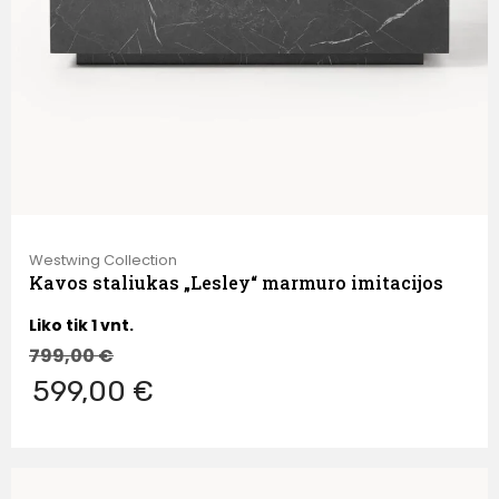
Westwing Collection
Kavos staliukas „Lesley“ marmuro imitacijos
Liko tik 1 vnt.
799,00
€
599,00 €