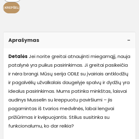
Į KREPŠELĮ
Aprašymas
Detalės
Jei norite greitai atnaujinti miegamąjį, nauja
patalynė yra puikus pasirinkimas. Ji greitai pasikeičia
ir nėra brangi. Mūsų serija ODILE su įvairiais antklodžių
ir pagalvėlių užvalkalais daugelyje spalvų ir dydžių yra
idealus pasirinkimas. Mums patinka minkštas, laisvai
audinys Musselin su kreppuotu paviršiumi – jis
pagamintas iš tvarios medvilnės, labai lengvai
prižiūrimas ir kvėpuojantis. Stilius susitinka su
funkcionalumu, ko dar reikia?