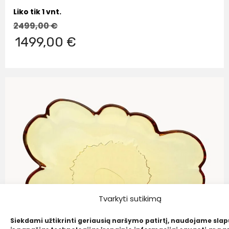
Liko tik 1 vnt.
2499,00
€
1499,00 €
Tvarkyti sutikimą
Siekdami užtikrinti geriausią naršymo patirtį, naudojame sla