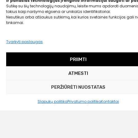
ir panašias technologijas įrenginio informacijai saugoti ar pas
Sutikę su šių technologijų naudojimu, leisite mums apdoroti duomenis
tokius kaip naršymo elgsena ar unikalūs identifikatoriai.
Nesutikus arba atšaukus sutikimą, kai kurios svetainės funkcijos gali ne
tinkamai.
Tvarkyti paslaugas
Marimekko
Pusryčių lėkštė „Unikko“
PRIIMTI
47,99
€
25,00 €
ATMESTI
PERŽIŪRĖTI NUOSTATAS
Slapukų politika
Privatumo politika
Kontaktai