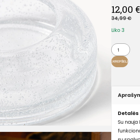
12,00
34,99
€
Liko 3
Į KREPŠELĮ
Aprašy
Detalės
Su nauja 
funkcion
su spalvo