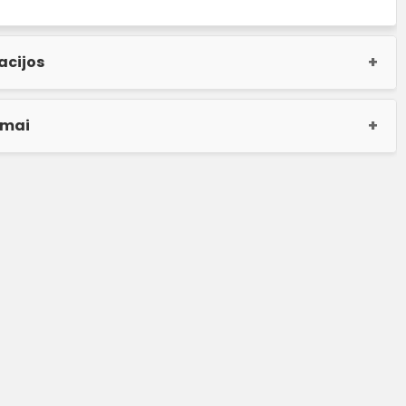
acijos
imai