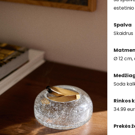
estetinio
Spalva
Skaidrus
Matmen
Ø 12 cm,
Medžia
Soda kalk
Rinkos 
34.99 eu
Prekės ž