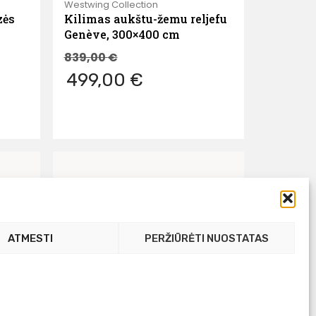
Westwing Collection
zės
Kilimas aukštu-žemu reljefu
Genève, 300×400 cm
839,00
€
499,00 €
ATMESTI
PERŽIŪRĖTI NUOSTATAS