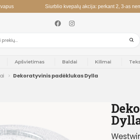
Siurblio kvepalų akcija: perkant 2, 3-as nemokamai; 
Apšvietimas
Baldai
Kilimai
Teks
tai
Dekoratyvinis padėklukas Dylla
Deko
Dyll
Westwin