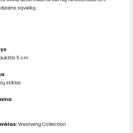
 dizaino sąveiką.
ys
 aukštis 5 cm
ga
ių stiklas
kaina
r
enklas:
Westwing Collection