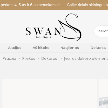
, 5-as ir 6-as nemokamai!
Galite rinktis skirtingus kvapus
Akcijos
Aš kitoks
Naujienos
Dekoras
Pradžia
Prekės
Dekoras
Įvairūs dekoro elemen