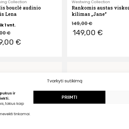
ing Collection
Westwing Collection
lis bouclé audinio
Rankomis austas visko
lis Lena
kilimas „Jane“
149,00
€
ik 1 vnt.
149,00 €
,00
€
9,00 €
Tvarkyti sutikimą
pukus ir
PRIIMTI
ekti.
s, tokius kaip
neveikti tinkamai.