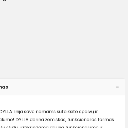
€
mas
DYLLA linija savo namams suteiksite spalvų ir
alumo! DYLLA derina žemiškas, funkcionalias formas
tu stiklu, užtikrindama darnią funkcionalumo ir