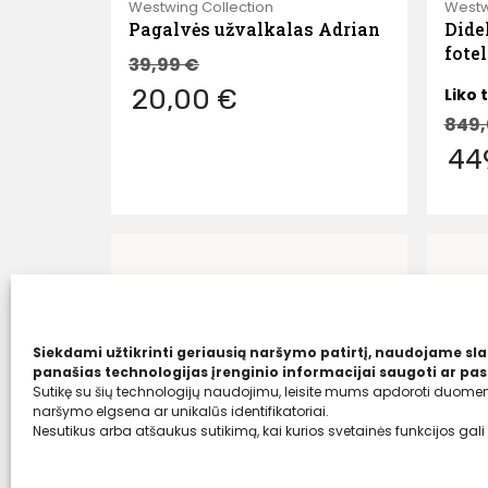
Westwing Collection
Westw
Pagalvės užvalkalas Adrian
Dide
fote
39,99
€
20,00 €
Liko t
849
44
Siekdami užtikrinti geriausią naršymo patirtį, naudojame sla
panašias technologijas įrenginio informacijai saugoti ar pasi
Sutikę su šių technologijų naudojimu, leisite mums apdoroti duomeni
naršymo elgsena ar unikalūs identifikatoriai.
Nesutikus arba atšaukus sutikimą, kai kurios svetainės funkcijos gali 