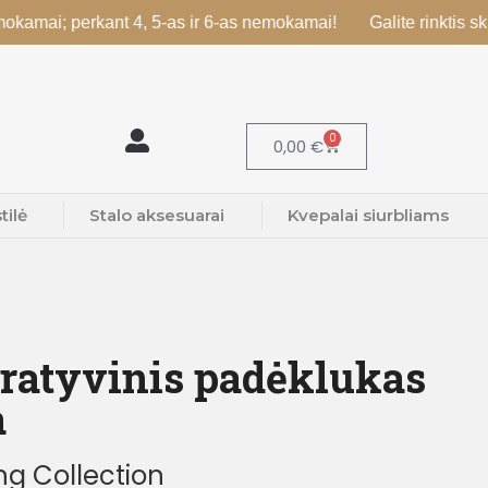
perkant 4, 5-as ir 6-as nemokamai!
Galite rinktis skirtingus 
0
0,00
€
tilė
Stalo aksesuarai
Kvepalai siurbliams
ratyvinis padėklukas
a
g Collection