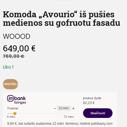
Komoda „Avourio“ iš pušies
medienos su gofruotu fasadu
WOOOD
649,00
€
769,00
€
Liko 1
Į KREPŠELĮ
Įmokos dydis
62,23
€
−
+
12
mėn.
Trukmė:
Skaičiuoti
6
mėn.
72
mėn.
 sutartis sudaroma
12
mėn. terminui, metinė palūkanų norma –
13,90
%
, sutarties