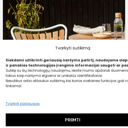
Tvarkyti sutikimą
Siekdami užtikrinti geriausią naršymo patirtį, naudojame sla
ir panašias technologijas įrenginio informacijai saugoti ar pas
Sutikę su šių technologijų naudojimu, leisite mums apdoroti duomenis
tokius kaip naršymo elgsena ar unikalūs identifikatoriai.
Nesutikus arba atšaukus sutikimą, kai kurios svetainės funkcijos gali ne
tinkamai.
Tvarkyti paslaugas
PRIIMTI
Cinas