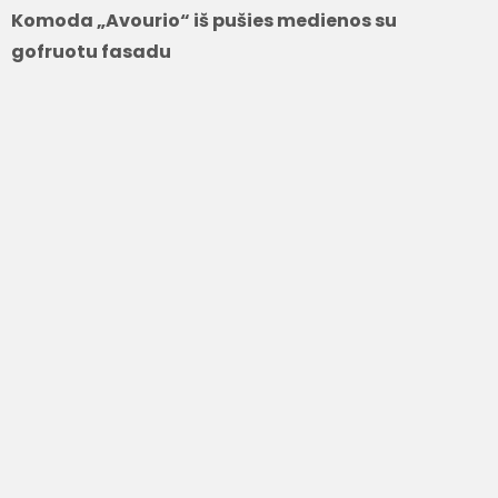
Komoda „Avourio“ iš pušies medienos su
gofruotu fasadu