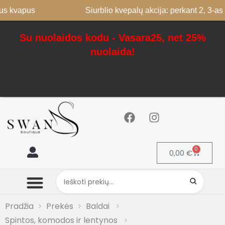
apus
Siurblio kvepalų akcija: perkant 2, 3-as nemo
Su nuolaidos kodu - Vasara25, net 25%
nuolaida!
0
0,00
€
Mano paskyra
Pradžia
Prekės
Baldai
Spintos, komodos ir lentynos