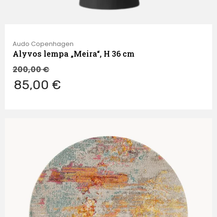
Audo Copenhagen
Alyvos lempa „Meira“, H 36 cm
200,00
€
85,00 €