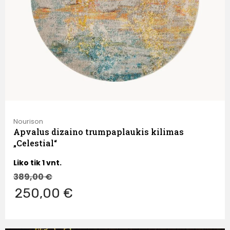
Nourison
Apvalus dizaino trumpaplaukis kilimas
„Celestial“
Liko tik 1 vnt.
389,00
€
250,00 €