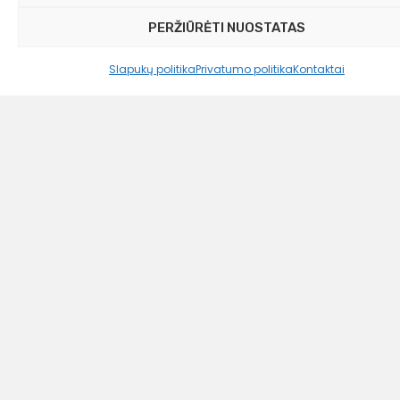
12,99
€
PERŽIŪRĖTI NUOSTATAS
12,00 €
Slapukų politika
Privatumo politika
Kontaktai