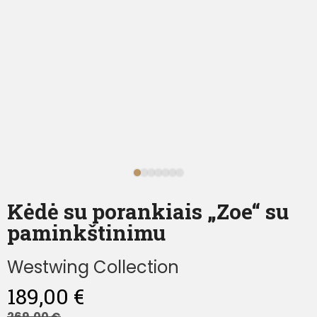
Kėdė su porankiais „Zoe“ su
paminkštinimu
Westwing Collection
189,00
€
269,00
€