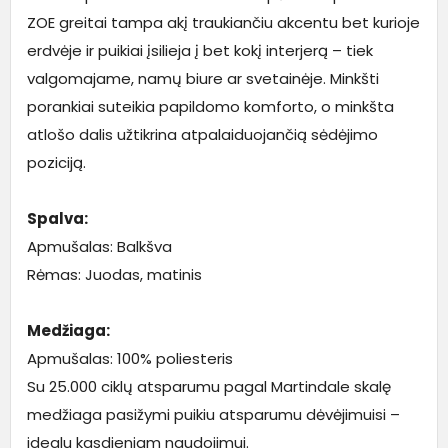
ZOE greitai tampa akį traukiančiu akcentu bet kurioje
erdvėje ir puikiai įsilieja į bet kokį interjerą – tiek
valgomajame, namų biure ar svetainėje. Minkšti
porankiai suteikia papildomo komforto, o minkšta
atlošo dalis užtikrina atpalaiduojančią sėdėjimo
poziciją.
Spalva:
Apmušalas: Balkšva
Rėmas: Juodas, matinis
Medžiaga:
Apmušalas: 100% poliesteris
Su 25.000 ciklų atsparumu pagal Martindale skalę
medžiaga pasižymi puikiu atsparumu dėvėjimuisi –
idealu kasdieniam naudojimui.