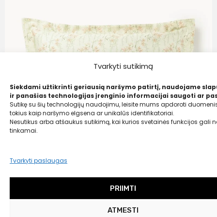
Tvarkyti sutikimą
Siekdami užtikrinti geriausią naršymo patirtį, naudojame sla
ir panašias technologijas įrenginio informacijai saugoti ar pas
Sutikę su šių technologijų naudojimu, leisite mums apdoroti duomenis
tokius kaip naršymo elgsena ar unikalūs identifikatoriai.
Nesutikus arba atšaukus sutikimą, kai kurios svetainės funkcijos gali ne
tinkamai.
Tvarkyti paslaugas
PRIIMTI
Westwing Collection
Medvilninio satino pagalvės užvalkalas
ATMESTI
„Leticia“ su gėlių raštu