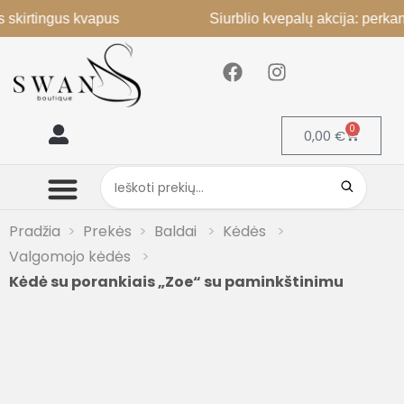
rtingus kvapus
Siurblio kvepalų akcija: perkant 2, 
0
0,00
€
Mano paskyra
Pradžia
Prekės
Baldai
Kėdės
Valgomojo kėdės
Kėdė su porankiais „Zoe“ su paminkštinimu