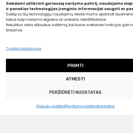
Siekdami užtikrinti geriausią naršymo patirtį, naudojame sla
34,99
€
ir panašias technologijas įrenginio informacijai saugoti ar pas
30,00 €
Sutikę su šių technologijų naudojimu, leisite mums apdoroti duomenis
tokius kaip naršymo elgsena ar unikalūs identifikatoriai.
Nesutikus arba atšaukus sutikimą, kai kurios svetainės funkcijos gali ne
tinkamai.
Tvarkyti paslaugas
PRIIMTI
ATMESTI
PERŽIŪRĖTI NUOSTATAS
Slapukų politika
Privatumo politika
Kontaktai