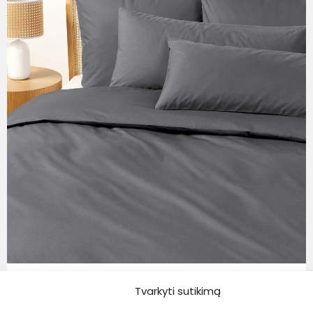
Tvarkyti sutikimą
Westwing Collection
Perkelio antklodės užvalkalas Elsie, 155×220 cm