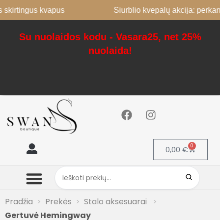
tingus kvapus
Siurblio kvepalų akcija: perkant 2, 
Su nuolaidos kodu - Vasara25, net 25%
nuolaida!
0
0,00
€
Mano paskyra
Pradžia
Prekės
Stalo aksesuarai
Gertuvė Hemingway