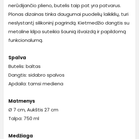
nerūdijančio plieno, butelis taip pat yra patvarus.
Plonas dizainas tinka daugumai puodelių laikiklių, turi
neslystantį silikoninį pagrindą. Kietmedžio dangtis su
metaline kilpa suteikia šaunią išvaizdą ir papildomą
funkcionalumą.
Spalva
Butelis: baltas
Dangtis: sidabro spalvos
Apdaila: tamsi mediena
Matmenys
Ø 7 cm, Aukštis 27 cm
Talpa: 750 ml
Medžiaga