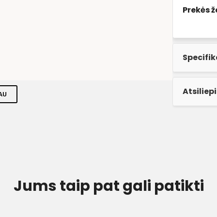
Prekės ž
Specifik
Atsiliep
AU
Jums taip pat gali patikti