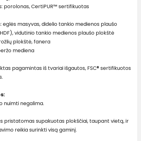
: porolonas, CertiPUR™ sertifikuotas
: eglės masyvas, didelio tankio medienos plaušo
(HDF), vidutinio tankio medienos plaušo plokštė
ožlių plokštė, fanera
 beržo mediena
ktas pagamintas iš tvariai išgautos, FSC® sertifikuotos
s.
s:
 nuimti negalima.
s pristatomas supakuotas plokščiai, taupant vietą, ir
vimo reikia surinkti visą gaminį.