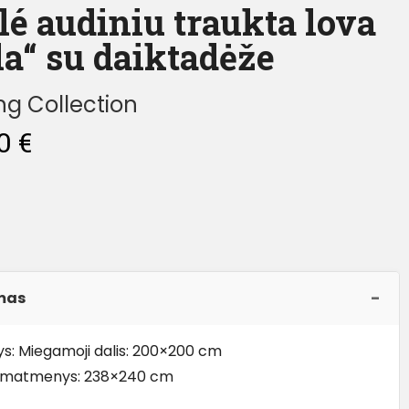
lé audiniu traukta lova
la“ su daiktadėže
g Collection
00
€
mas
: Miegamoji dalis: 200×200 cm
i matmenys: 238×240 cm