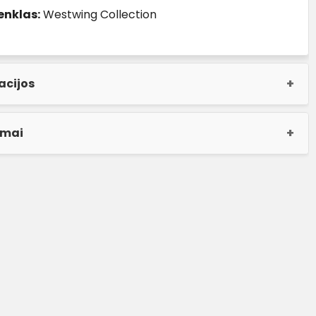
enklas:
Westwing Collection
acijos
imai