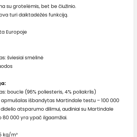
a su grotelėmis, bet be čiužinio.
ova turi daiktadėžės funkciją.
ta Europoje
s: šviesiai smėlinė
juodos
a:
: boucle (96% poliesteris, 4% poliakrlis)
 apmušalas išbandytas Martindale testu – 100 000
l didelio atsparumo dilimui, audiniai su Martindale
o 80 000 yra ypač ilgaamžiai.
25 kg/m³