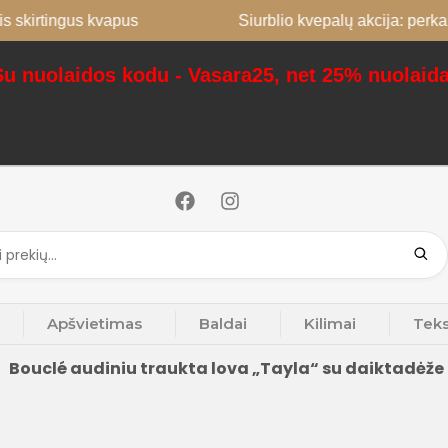
gus kvapus
Siurblio kvepalų akcija: perkant 2, 3-a
Su nuolaidos kodu - Vasara25, net 25% nuolaida
Apšvietimas
Baldai
Kilimai
Teks
Bouclé audiniu traukta lova „Tayla“ su daiktadėže