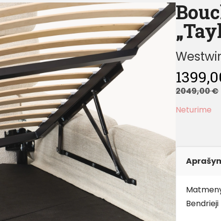
Bouc
„Tay
Westwin
1399,
2049,00
€
Neturime
Aprašy
Matmenys
Bendriej