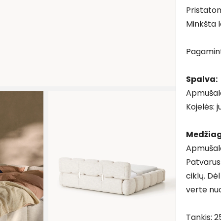
Pristatom
Minkšta l
Pagamin
Spalva:
Apmušala
Kojelės: 
Medžiag
Apmušalas
Patvarus
ciklų. Dė
verte nu
Tankis: 