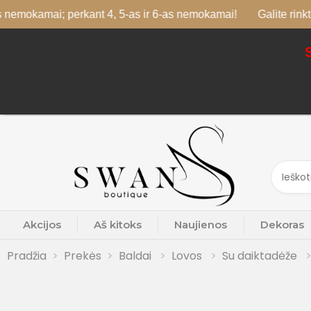
ai; perkant 4, 5-as ir 6-as nemokamai!
Galite rinktis skirtin
Akcijos
Aš kitoks
Naujienos
Dekoras
Pradžia
Prekės
Baldai
Lovos
Su daiktadėže