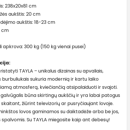
is: 238x20x81 cm
žės aukštis: 20 cm
įdėjimo aukštis: 18-23 cm
2 cm
 apkrova: 300 kg (150 kg vienai pusei)
cija:
pristatyti TAYLA – unikalus dizainas su apvaliais,
 burbuliukais sukuria modernią ir kartu laiko
amą atmosferą, kviečiančią atsipalaiduoti ir svajoti.
galvūgalis būna skirtingų aukščių ir yra labai patogus
 skaitant, žiūrint televizorių ar pusryčiaujant lovoje.
minkštos lovos gaminamos su daiktadėže arba be jos,
is spalvomis. Su TAYLA miegosite kaip ant debesų!