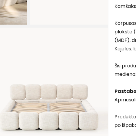
Kamšalas
Korpusas
plokštė 
(MDF), dr
Kojelės:
Šis produ
medieno
Pastabo
Apmušalo
Produkta
po išpaka