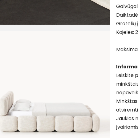
Galvūgal
Daiktadė
Grotelių 
Kojelės: 
Maksimali
Informa
Leiskite 
minkštais
nepaveiki
Minkštas 
atsiremti
Jaukios 
įvairiom