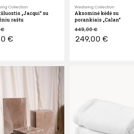
ing Collection
Westwing Collection
šluostis „Jacqui“ su
Aksominė kėdė su
finiu raštu
porankiais „Calan“
9
€
449,00
€
00 €
249,00 €