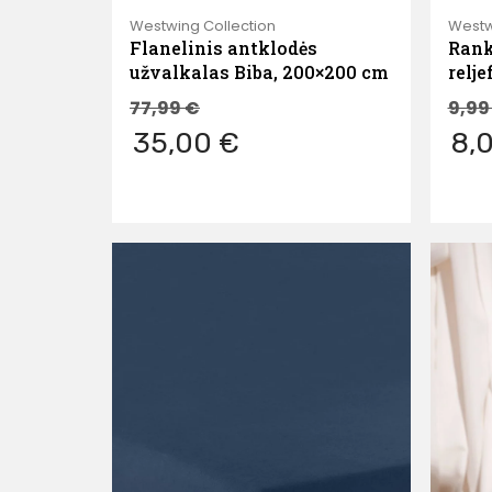
Westwing Collection
Westw
Flanelinis antklodės
Rank
užvalkalas Biba, 200×200 cm
relje
77,99
€
9,9
35,00 €
8,