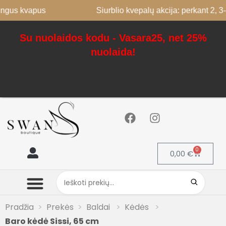
kvapus
Siurblio kvepalų akcija: perkant 2, 3-as ne
Su nuolaidos kodu - Vasara25, net 25%
nuolaida!
0
0,00
€
Mano paskyra
Pradžia
Prekės
Baldai
Kėdės
Baro kėdė Sissi, 65 cm