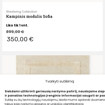
Westwing Collection
Kampinis modulis Sofia
Liko tik 1 vnt.
899,00
€
350,00 €
Tvarkyti sutikimą
Siekdami užtikrinti geriausią naršymo patirtį, naudojame sla
ir panašias technologijas įrenginio informacijai saugoti ar pas
Sutikę su šių technologijų naudojimu, leisite mums apdoroti duomenis
tokius kaip naršymo elgsena ar unikalūs identifikatoriai.