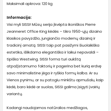
Maksimali apkrova: 120 kg
Informacija:
Visi myli SISSI! Mūsų serija įkvėpta ikoniškos Pierre
Jeanneret Office King kėdės – tikro 1950-ųjų dizaino
klasikos pavyzdžio, jungiančio modernų dizainą ir
tradicinį amatą. SISSI taip pat pasižymi šiuolaikiška
estetika, išlikdama elegantiška ir laikui nepavaldi –
tipiška Westwing. SISSI forma turi aukštą
atpažįstamumo faktorių ir pagerina bet kurią erdvę
savo minimalistine jėga ir ryškia formų kalba. Ar su
Vienos pynimu, ar su patogiu minkštu apmušalu, kaip
kėdė, baro kėdė ar suolas, SISSI galima įsigyti įvairių
variantų.
Kadangi naudojamos natūralios medžiagos,