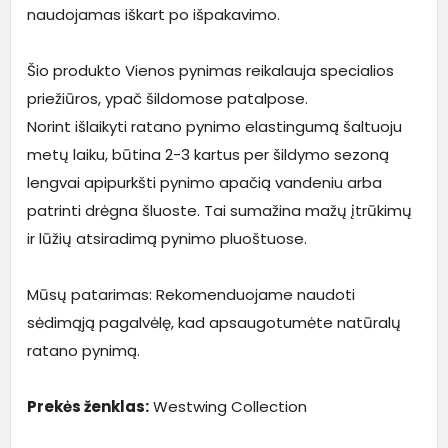
naudojamas iškart po išpakavimo.
Šio produkto Vienos pynimas reikalauja specialios
priežiūros, ypač šildomose patalpose.
Norint išlaikyti ratano pynimo elastingumą šaltuoju
metų laiku, būtina 2-3 kartus per šildymo sezoną
lengvai apipurkšti pynimo apačią vandeniu arba
patrinti drėgna šluoste. Tai sumažina mažų įtrūkimų
ir lūžių atsiradimą pynimo pluoštuose.
Mūsų patarimas: Rekomenduojame naudoti
sėdimąją pagalvėlę, kad apsaugotumėte natūralų
ratano pynimą.
Prekės ženklas:
Westwing Collection