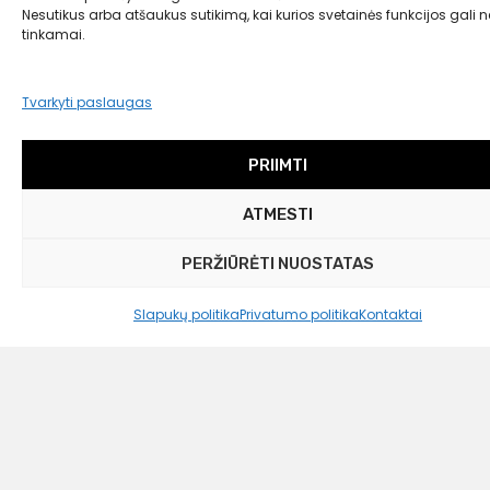
Nesutikus arba atšaukus sutikimą, kai kurios svetainės funkcijos gali ne
tinkamai.
Tvarkyti paslaugas
PRIIMTI
ATMESTI
Westwing Collection
PERŽIŪRĖTI NUOSTATAS
Medvilnės kilimas Dania, 300×400 cm
599,00
€
Slapukų politika
Privatumo politika
Kontaktai
599,00 €