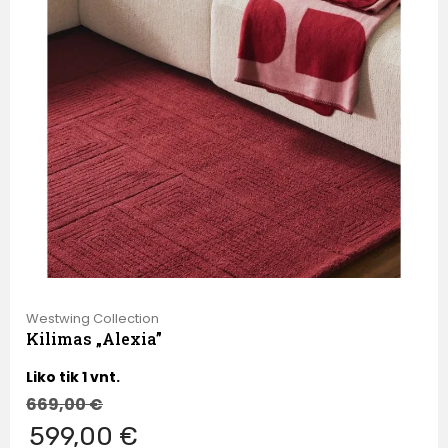
Westwing Collection
Kilimas „Alexia”
Liko tik 1 vnt.
669,00
€
599,00 €