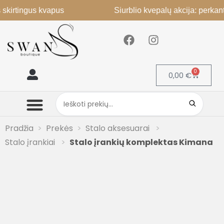
ingus kvapus
Siurblio kvepalų akcija: perkant 2, 3
0
0,00
€
Mano paskyra
Pradžia
Prekės
Stalo aksesuarai
Stalo įrankiai
Stalo įrankių komplektas Kimana