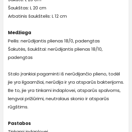
Šaukštas: L 20 cm
Arbatinis šaukštelis: L 12 cm
Medžiaga
Peilis: nerūdijantis plienas 18/0, padengtas
Šakutės, šaukštai: nerūdijantis plienas 18/10,
padengtas
Stalo įrankiai pagaminti iš nerūdijančio plieno, todėl
jie yra ilgaamžiai, nerūdija ir yra atsparūs bakterijoms.
Be to, jie yra tinkami indaplovei, atsparūs spalvoms,
lengvai prižiūrimi, neutralaus skonio ir atsparūs
rūgštims.
Pastabos
Tinkami indaplovei