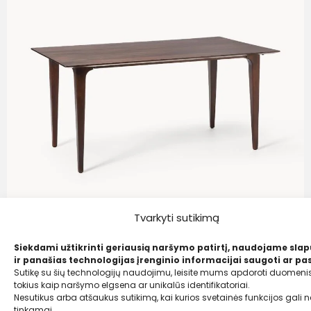
Tvarkyti sutikimą
Siekdami užtikrinti geriausią naršymo patirtį, naudojame sla
ir panašias technologijas įrenginio informacijai saugoti ar pas
Westwing Collection
Sutikę su šių technologijų naudojimu, leisite mums apdoroti duomenis
Valgomojo stalas iš mango medienos Archie,
tokius kaip naršymo elgsena ar unikalūs identifikatoriai.
Nesutikus arba atšaukus sutikimą, kai kurios svetainės funkcijos gali ne
160×90 cm
tinkamai.