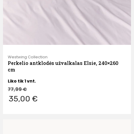
Westwing Collection
Perkelio antklodės užvalkalas Elsie, 240×260
cm
Liko tik 1 vnt.
77,99
€
35,00 €