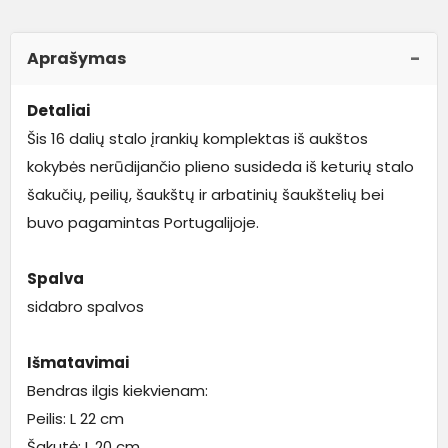
Aprašymas
Detaliai
Šis 16 dalių stalo įrankių komplektas iš aukštos
kokybės nerūdijančio plieno susideda iš keturių stalo
šakučių, peilių, šaukštų ir arbatinių šaukštelių bei
buvo pagamintas Portugalijoje.
Spalva
sidabro spalvos
Išmatavimai
Bendras ilgis kiekvienam:
Peilis: L 22 cm
Šakutė: L 20 cm