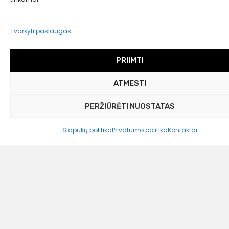
Liko tik 1 vnt.
849,00
€
Tvarkyti paslaugas
550,00 €
PRIIMTI
ATMESTI
PERŽIŪRĖTI NUOSTATAS
Slapukų politika
Privatumo politika
Kontaktai