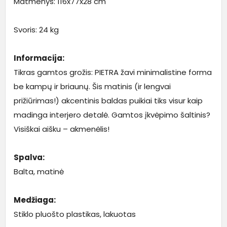
Matmenys: 116x77x28 cm
Svoris: 24 kg
Informacija:
Tikras gamtos grožis: PIETRA žavi minimalistine forma
be kampų ir briaunų. Šis matinis (ir lengvai
prižiūrimas!) akcentinis baldas puikiai tiks visur kaip
madinga interjero detalė. Gamtos įkvėpimo šaltinis?
Visiškai aišku – akmenėlis!
Spalva:
Balta, matinė
Medžiaga:
Stiklo pluošto plastikas, lakuotas