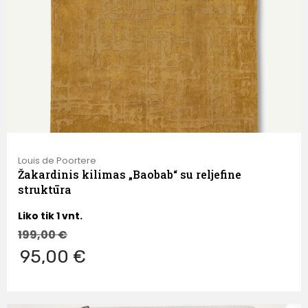
Louis de Poortere
Žakardinis kilimas „Baobab“ su reljefine
struktūra
Liko tik 1 vnt.
199,00
€
95,00 €