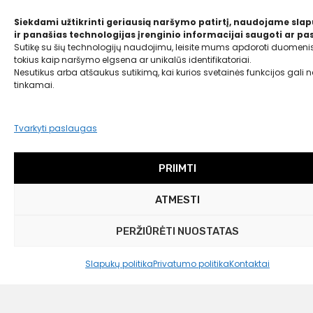
Flanelinis antklodės užvalkalas Biba, 155×220
cm
Siekdami užtikrinti geriausią naršymo patirtį, naudojame sla
ir panašias technologijas įrenginio informacijai saugoti ar pas
54,99
€
Sutikę su šių technologijų naudojimu, leisite mums apdoroti duomenis
tokius kaip naršymo elgsena ar unikalūs identifikatoriai.
30,00 €
Nesutikus arba atšaukus sutikimą, kai kurios svetainės funkcijos gali ne
tinkamai.
Tvarkyti paslaugas
PRIIMTI
ATMESTI
PERŽIŪRĖTI NUOSTATAS
Slapukų politika
Privatumo politika
Kontaktai