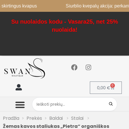
ingus kvapus
Siurblio kvepalų akcija: perkant 2, 3
Su nuolaidos kodu - Vasara25, net 25%
nuolaida!
0
0,00
€
Mano paskyra
Pradžia
Prekės
Baldai
Stalai
Žemas kavos staliukas „Pietra“ organiškos