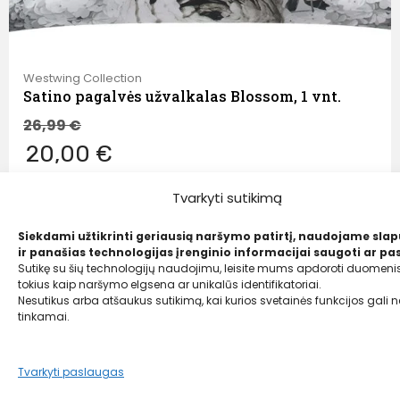
Westwing Collection
Satino pagalvės užvalkalas Blossom, 1 vnt.
26,99
€
20,00 €
Tvarkyti sutikimą
Siekdami užtikrinti geriausią naršymo patirtį, naudojame sla
ir panašias technologijas įrenginio informacijai saugoti ar pas
Sutikę su šių technologijų naudojimu, leisite mums apdoroti duomenis
tokius kaip naršymo elgsena ar unikalūs identifikatoriai.
Nesutikus arba atšaukus sutikimą, kai kurios svetainės funkcijos gali ne
tinkamai.
Tvarkyti paslaugas