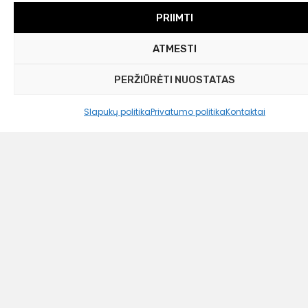
PRIIMTI
ATMESTI
PERŽIŪRĖTI NUOSTATAS
Slapukų politika
Privatumo politika
Kontaktai
Westwing Collection
Valgomojo stalas Jackson
Liko tik 1 vnt.
749,00
€
450,00 €