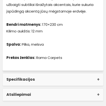
užbaigti subtiliai išraižytais akcentais, kurie sukuria
įspūdingą akcentą jūsų mėgstamoje erdvėje.
Bendri matmenys:
170×230 cm
Kilimo aukštis: 12 mm
Spalva:
Pilka, melsva
Prekės ženklas:
Rama Carpets
Specifikacijos
Atsiliepimai