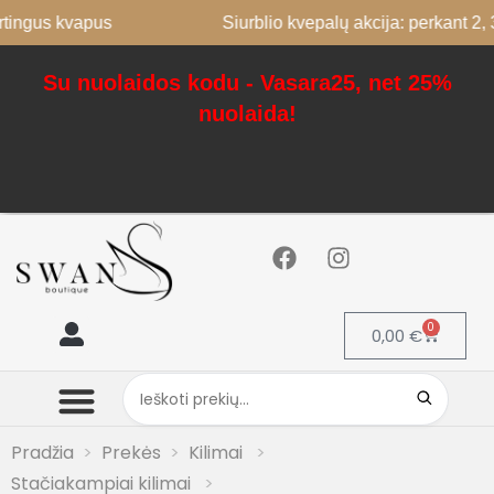
s kvapus
Siurblio kvepalų akcija: perkant 2, 3-as 
Su nuolaidos kodu - Vasara25, net 25%
nuolaida!
0
0,00
€
Mano paskyra
Pradžia
Prekės
Kilimai
Stačiakampiai kilimai