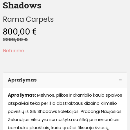
Shadows
Rama Carpets
800,00
€
2299,00
€
Neturime
Aprašymas
Aprašymas:
Mėlynos, pilkos ir dramblio kaulo spalvos
atspalviai teka per šio abstraktaus dizaino kilimėlio
paviršių iš Silk Shadows kolekcijos. Prabangi Naujosios
Zelandijos vilna yra sumaišyta su šilką primenančiais
bambuko pluoštais, kurie gražiai fiksuoja šviesą,