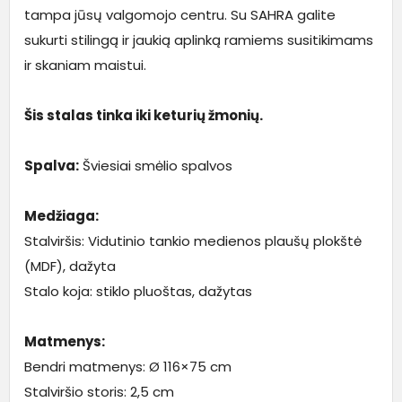
tampa jūsų valgomojo centru. Su SAHRA galite
sukurti stilingą ir jaukią aplinką ramiems susitikimams
ir skaniam maistui.
Šis stalas tinka iki keturių žmonių.
Spalva:
Šviesiai smėlio spalvos
Medžiaga:
Stalviršis: Vidutinio tankio medienos plaušų plokštė
(MDF), dažyta
Stalo koja: stiklo pluoštas, dažytas
Matmenys:
Bendri matmenys: Ø 116×75 cm
Stalviršio storis: 2,5 cm