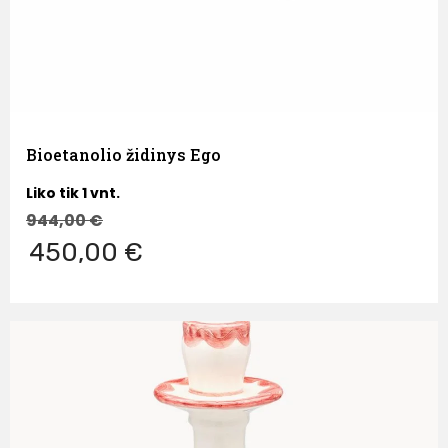
Bioetanolio židinys Ego
Liko tik 1 vnt.
944,00
€
450,00 €