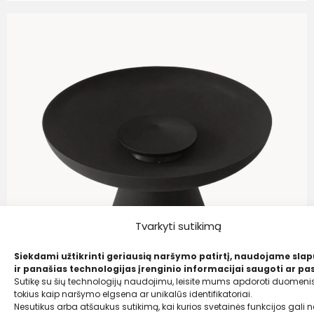
Tvarkyti sutikimą
Siekdami užtikrinti geriausią naršymo patirtį, naudojame sla
ir panašias technologijas įrenginio informacijai saugoti ar pas
Sutikę su šių technologijų naudojimu, leisite mums apdoroti duomenis
tokius kaip naršymo elgsena ar unikalūs identifikatoriai.
Nesutikus arba atšaukus sutikimą, kai kurios svetainės funkcijos gali ne