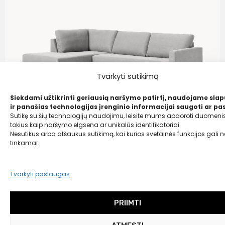
Tvarkyti sutikimą
Siekdami užtikrinti geriausią naršymo patirtį, naudojame sla
ir panašias technologijas įrenginio informacijai saugoti ar pas
Sutikę su šių technologijų naudojimu, leisite mums apdoroti duomenis
tokius kaip naršymo elgsena ar unikalūs identifikatoriai.
Nesutikus arba atšaukus sutikimą, kai kurios svetainės funkcijos gali ne
tinkamai.
Tvarkyti paslaugas
Westwing Collection
Miegamoji sofa „Luna“ (3 vietų) su čiužiniu
PRIIMTI
Liko tik 1 vnt.
2499,00
€