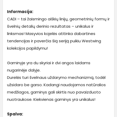
Informacija:
CADI – tai žaismingo aiškių linijų, geometrinių formų ir
švelnių detalių derinio rezultatas – unikalus ir
linksmas! Masyvios kojelės atitinka dabartines
tendencijas ir paverčia šią seriją puikiu Westwing
kolekcijos papildymu!
Gaminyje yra du skyriai ir dvi angos laidams
nugarinėje dalyje.
Durelės turi švelnaus uždarymo mechanizmą, todėl
užsidaro be garso. Kadangi naudojamos natūralios
medžiagos, gaminys gali skirtis nuo pavaizduoto
nuotraukose. Kiekvienas gaminys yra unikalus!
Spalva: