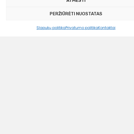
ATMESTI
1499,00 €
PERŽIŪRĖTI NUOSTATAS
Slapukų politika
Privatumo politika
Kontaktai