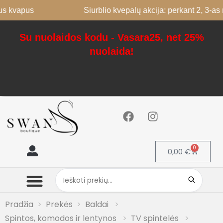
apus
Siurblio kvepalų akcija: perkant 2, 3-as nemo
Su nuolaidos kodu - Vasara25, net 25%
nuolaida!
0
0,00
€
Mano paskyra
Pradžia
Prekės
Baldai
Spintos, komodos ir lentynos
TV spintelės