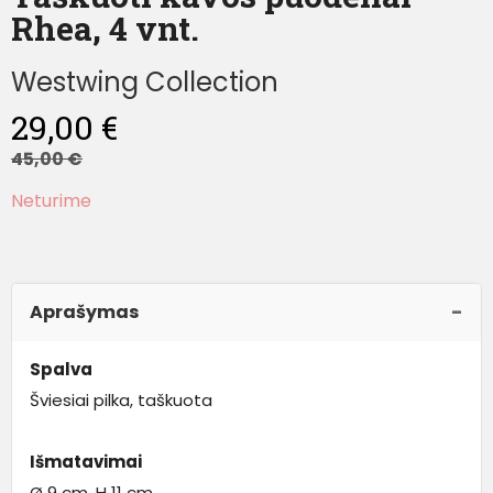
Rhea, 4 vnt.
Westwing Collection
29,00
€
45,00
€
Neturime
Aprašymas
Spalva
Šviesiai pilka, taškuota
Išmatavimai
Ø 9 cm, H 11 cm