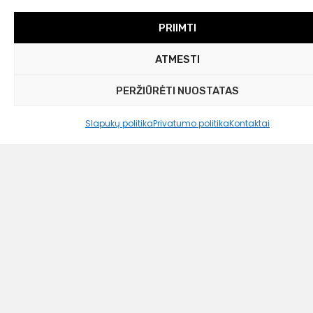
PRIIMTI
ATMESTI
PERŽIŪRĖTI NUOSTATAS
Slapukų politika
Privatumo politika
Kontaktai
Westwing Collection
Rankų darbo ąsotis „Vinci” su reaktyviąja
glazūra
39,99
€
19,00 €