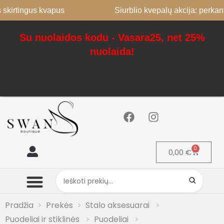
ingus kvapus
Siurblio kvepalų akcija: perkant 2, 3
Su nuolaidos kodu - Vasara25, net 25%
nuolaida!
0
0,00
€
Mano paskyra
Pradžia
Prekės
Stalo aksesuarai
Puodeliai ir stiklinės
Puodeliai