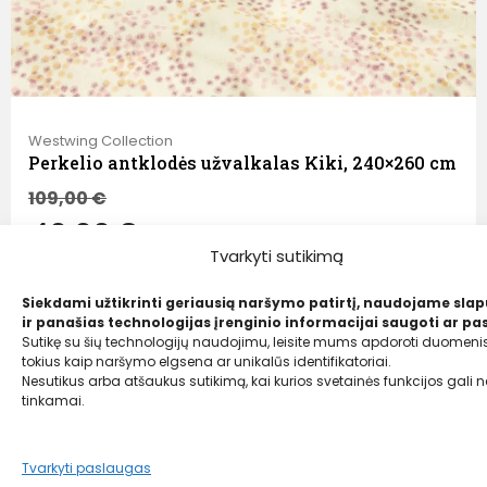
Westwing Collection
Perkelio antklodės užvalkalas Kiki, 240×260 cm
109,00
€
40,00 €
Tvarkyti sutikimą
Siekdami užtikrinti geriausią naršymo patirtį, naudojame sla
ir panašias technologijas įrenginio informacijai saugoti ar pas
Sutikę su šių technologijų naudojimu, leisite mums apdoroti duomenis
tokius kaip naršymo elgsena ar unikalūs identifikatoriai.
Nesutikus arba atšaukus sutikimą, kai kurios svetainės funkcijos gali ne
tinkamai.
Tvarkyti paslaugas