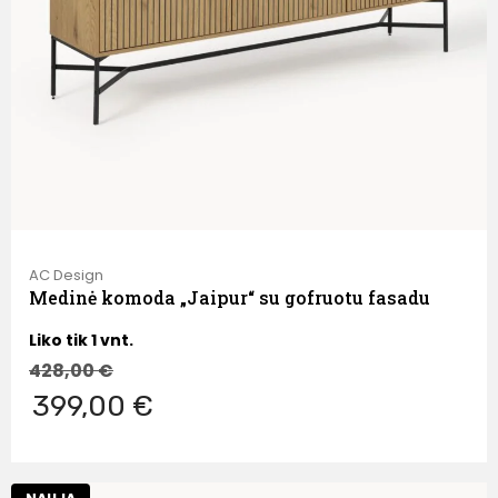
AC Design
Medinė komoda „Jaipur“ su gofruotu fasadu
Liko tik 1 vnt.
428,00
€
399,00 €