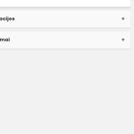
acijos
imai