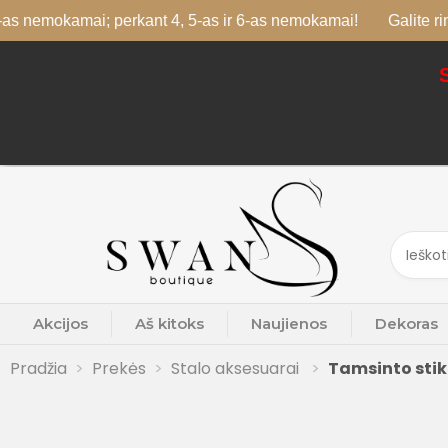
kamai; perkant 4, 5-as ir 6-as nemokamai!
Galite rinktis skir
Akcijos
Aš kitoks
Naujienos
Dekoras
Pradžia
Prekės
Stalo aksesuarai
Tamsinto stikl