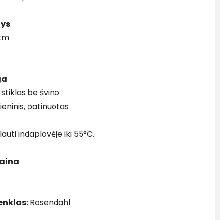
ys
 cm
ga
 stiklas be švino
lieninis, patinuotas
auti indaplovėje iki 55°C.
kaina
enklas:
Rosendahl