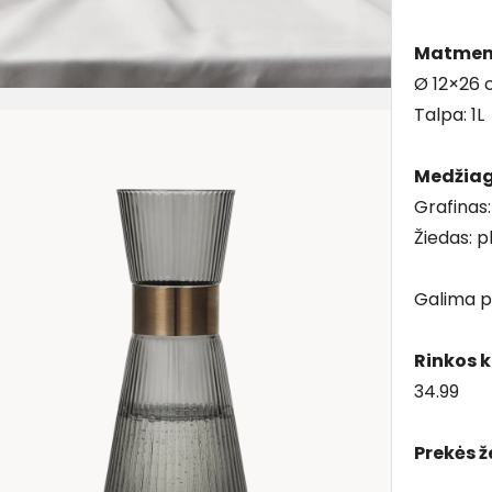
Matmen
Ø 12×26
Talpa: 1L
Medžia
Grafinas:
Žiedas: p
Galima pl
Rinkos 
34.99
Prekės ž