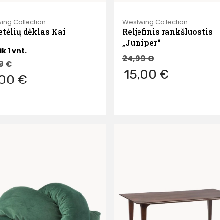
ing Collection
Westwing Collection
etėlių dėklas Kai
Reljefinis rankšluostis
„Juniper“
ik 1 vnt.
24,99
€
99
€
15,00 €
,00 €