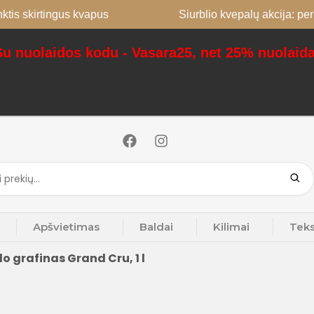
tingus kvapus
Siurblio kvepalų akcija: perkant 2, 
Su nuolaidos kodu - Vasara25, net 25% nuolaida
Apšvietimas
Baldai
Kilimai
Teks
o grafinas Grand Cru, 1 l