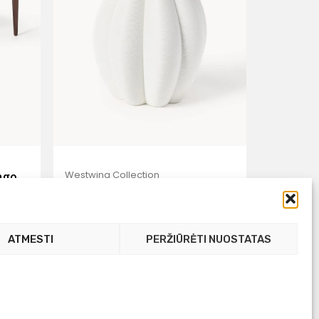
Westwing Collection
ngo
Didelė 3D spausdinta
00
porcelianinė vaza „Sonata“,
aukštis 40 cm
ATMESTI
PERŽIŪRĖTI NUOSTATAS
79,99
€
42,00 €