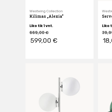
Westwing Collection
Westw
Kilimas „Alexia”
Serv
Liko tik 1 vnt.
Liko t
669,00
€
39,
599,00 €
18