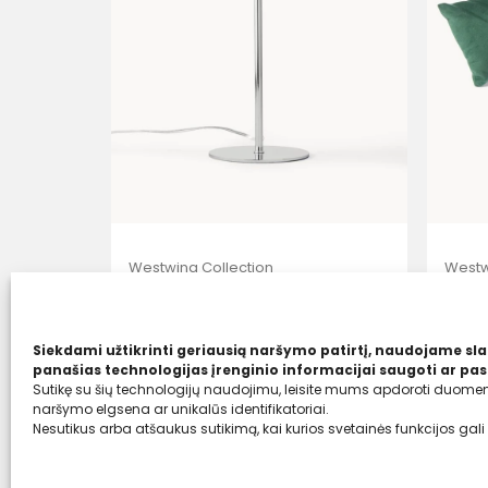
Westwing Collection
Westw
Stalinė lempa Atlanta
Akso
99,00
€
54,
Siekdami užtikrinti geriausią naršymo patirtį, naudojame sla
47,00 €
35
panašias technologijas įrenginio informacijai saugoti ar pasi
Sutikę su šių technologijų naudojimu, leisite mums apdoroti duomeni
naršymo elgsena ar unikalūs identifikatoriai.
Nesutikus arba atšaukus sutikimą, kai kurios svetainės funkcijos gali 