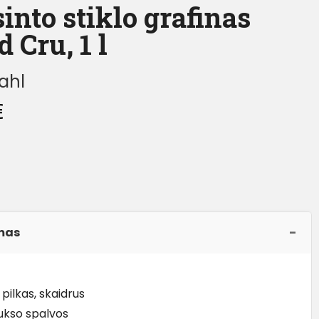
into stiklo grafinas
 Cru, 1 l
ahl
€
mas
 pilkas, skaidrus
aukso spalvos