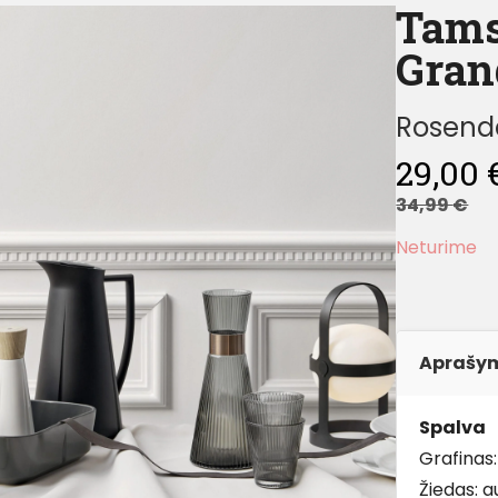
Tams
Grand
Rosend
29,00
34,99
€
Neturime
Aprašy
Spalva
Grafinas:
Žiedas: 