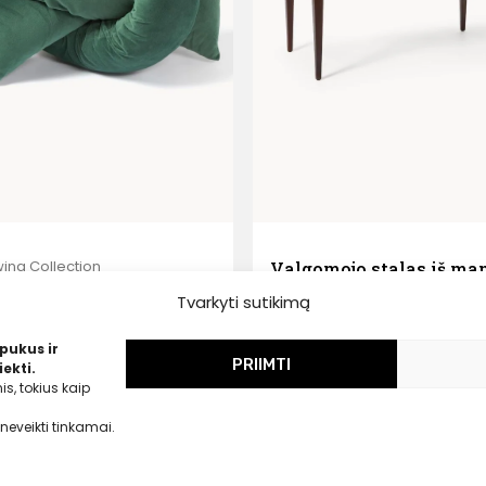
ing Collection
Valgomojo stalas iš ma
minė pagalvėlė Knot
medienos Archie, 200×1
Tvarkyti sutikimą
cm
99
€
pukus ir
,00 €
Liko tik 1 vnt.
PRIIMTI
ekti.
1099,00
€
s, tokius kaip
650,00 €
neveikti tinkamai.