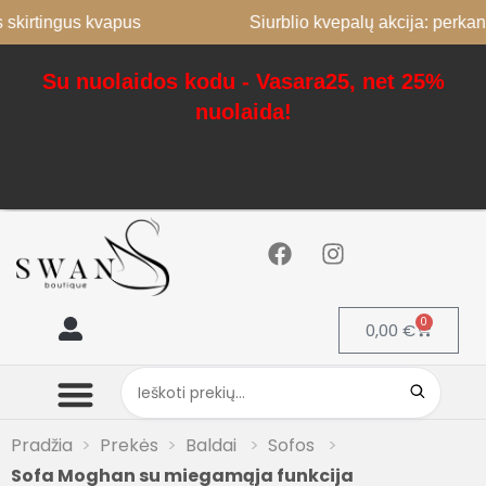
tingus kvapus
Siurblio kvepalų akcija: perkant 2, 3
Su nuolaidos kodu - Vasara25, net 25%
nuolaida!
0
0,00
€
Mano paskyra
Pradžia
Prekės
Baldai
Sofos
Sofa Moghan su miegamąja funkcija