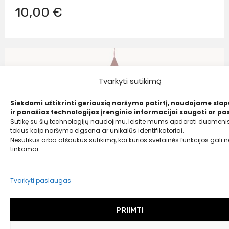
10,00 €
Tvarkyti sutikimą
Siekdami užtikrinti geriausią naršymo patirtį, naudojame sla
ir panašias technologijas įrenginio informacijai saugoti ar pas
Sutikę su šių technologijų naudojimu, leisite mums apdoroti duomenis
tokius kaip naršymo elgsena ar unikalūs identifikatoriai.
Nesutikus arba atšaukus sutikimą, kai kurios svetainės funkcijos gali ne
tinkamai.
Tvarkyti paslaugas
PRIIMTI