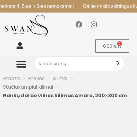
t 4, 5-as ir 6-as nemokamai!
Galite rinktis skirtingus kvapus
0
0,00
€
Mano paskyra
Pradžia
Prekės
Kilimai
Stačiakampiai kilimai
Rankų darbo vilnos kilimas Amaro, 200×300 cm