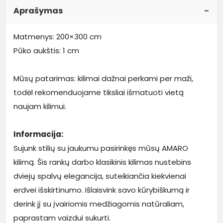
Aprašymas
Matmenys: 200×300 cm
Pūko aukštis: 1 cm
Mūsų patarimas: kilimai dažnai perkami per maži,
todėl rekomenduojame tiksliai išmatuoti vietą
naujam kilimui.
Informacija:
Sujunk stilių su jaukumu pasirinkęs mūsų AMARO
kilimą. Šis rankų darbo klasikinis kilimas nustebins
dviejų spalvų elegancija, suteikiančia kiekvienai
erdvei išskirtinumo. Išlaisvink savo kūrybiškumą ir
derink jį su įvairiomis medžiagomis natūraliam,
paprastam vaizdui sukurti.