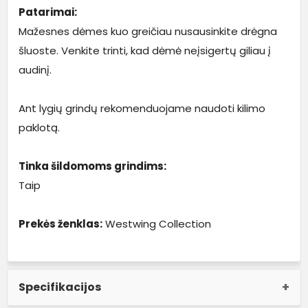
Patarimai:
Mažesnes dėmes kuo greičiau nusausinkite drėgna
šluoste. Venkite trinti, kad dėmė neįsigertų giliau į
audinį.
Ant lygių grindų rekomenduojame naudoti kilimo
paklotą.
Tinka šildomoms grindims:
Taip
Prekės ženklas:
Westwing Collection
Specifikacijos