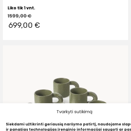
Liko tik 1 vnt.
1599,00
€
699,00 €
Tvarkyti sutikimą
Siekdami užtikrinti geriausią naršymo patirtį, naudojame sla
ir panašias technologijas įrenginio informacijai saugoti ar pas