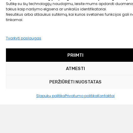
Sutikę su šių technologijų naudojimu, leisite mums apdoroti duomenis
tokius kaip naršymo elgsena ar unikalūs identifikatoriai.
Nesutikus arba atšaukus sutikimą, kai kurios svetainės funkcijos gali ne
tinkamai.
Tvarkyti paslaugas
Nordal
Puodeliai „Jose“, 6 vnt.
PRIIMTI
Liko tik 1 vnt.
ATMESTI
109,00
€
65,00 €
PERŽIŪRĖTI NUOSTATAS
Slapukų politika
Privatumo politika
Kontaktai