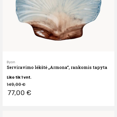
Byon
Serviravimo lėkštė „Armona“, rankomis tapyta
Liko tik 1 vnt.
149,00
€
77,00 €