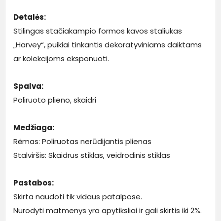
Detalės:
Stilingas stačiakampio formos kavos staliukas
„Harvey“, puikiai tinkantis dekoratyviniams daiktams
ar kolekcijoms eksponuoti.
Spalva:
Poliruoto plieno, skaidri
Medžiaga:
Rėmas: Poliruotas nerūdijantis plienas
Stalviršis: Skaidrus stiklas, veidrodinis stiklas
Pastabos:
Skirta naudoti tik vidaus patalpose.
Nurodyti matmenys yra apytiksliai ir gali skirtis iki 2%.