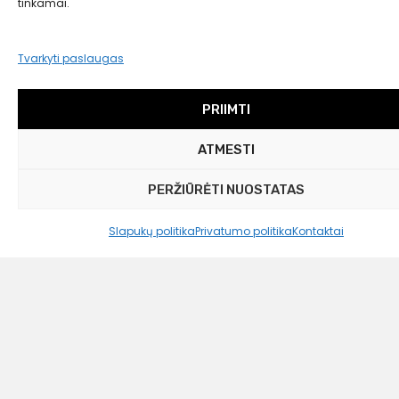
tinkamai.
Tvarkyti paslaugas
PRIIMTI
ATMESTI
PERŽIŪRĖTI NUOSTATAS
Slapukų politika
Privatumo politika
Kontaktai