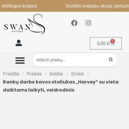
tingus kvapus
Siurblio kvepalų akcija: perkant 2, 3
0
0,00
€
Mano paskyra
Pradžia
Prekės
Baldai
Stalai
Rankų darbo kavos staliukas „Harvey“ su vieta
daiktams laikyti, veidrodinis