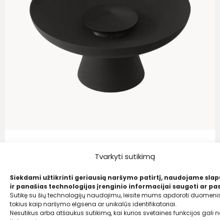
Audo Copenhagen
Tvarkyti sutikimą
Alyvos lempa „Meira“, H 14 cm
175,00
€
Siekdami užtikrinti geriausią naršymo patirtį, naudojame sla
ir panašias technologijas įrenginio informacijai saugoti ar pas
75,00 €
Sutikę su šių technologijų naudojimu, leisite mums apdoroti duomenis
tokius kaip naršymo elgsena ar unikalūs identifikatoriai.
Nesutikus arba atšaukus sutikimą, kai kurios svetainės funkcijos gali ne