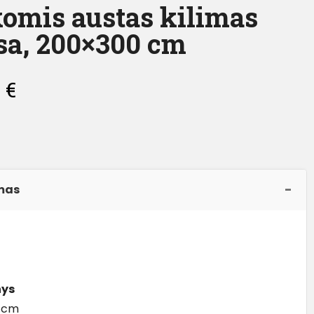
omis austas kilimas
a, 200×300 cm
0
€
mas
ys
 cm