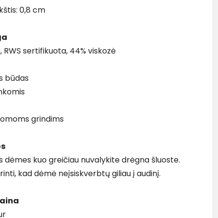
kštis: 0,8 cm
ga
, RWS sertifikuota, 44% viskozė
 būdas
nkomis
ldomoms grindims
os
 dėmes kuo greičiau nuvalykite drėgna šluoste.
rinti, kad dėmė neįsiskverbtų giliau į audinį.
kaina
ur