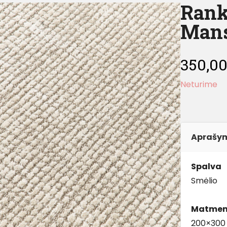
Rank
Mans
350,0
Neturime
Aprašy
Spalva
Smėlio
Matmen
200×300