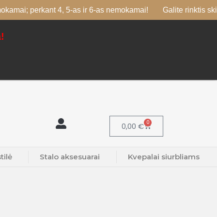
perkant 4, 5-as ir 6-as nemokamai!
Galite rinktis skirtingus 
!
0
0,00
€
tilė
Stalo aksesuarai
Kvepalai siurbliams