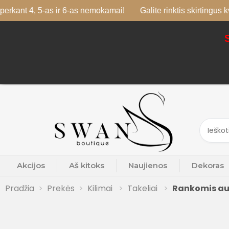
4, 5-as ir 6-as nemokamai!
Galite rinktis skirtingus kvapus
Akcijos
Aš kitoks
Naujienos
Dekoras
Pradžia
Prekės
Kilimai
Takeliai
Rankomis au