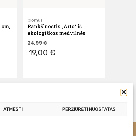
blomus
5 cm,
Rankšluostis „Arto“ iš
ekologiškos medvilnės
24,99
€
19,00 €
ATMESTI
PERŽIŪRĖTI NUOSTATAS