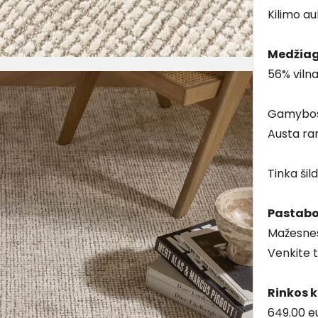
Kilimo au
Medžia
56% vilna
Gamybos
Austa ra
Tinka ši
Pastab
Mažesnes
Venkite t
Rinkos 
649.00 e