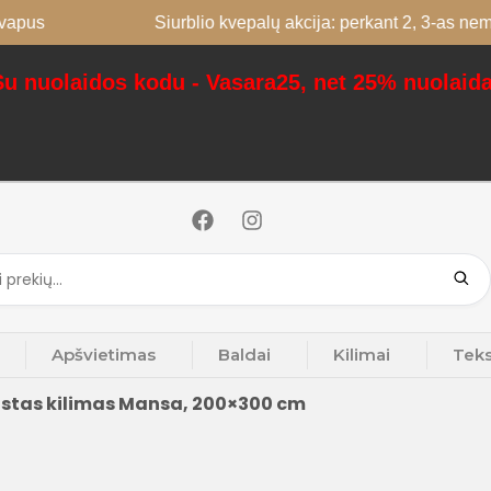
Siurblio kvepalų akcija: perkant 2, 3-as nemokamai; 
Su nuolaidos kodu - Vasara25, net 25% nuolaida
Apšvietimas
Baldai
Kilimai
Teks
stas kilimas Mansa, 200×300 cm