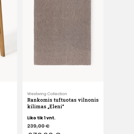
Westwing Collection
Rankomis tuftuotas vilnonis
kilimas „Eleni“
Liko tik 1 vnt.
239,00
€