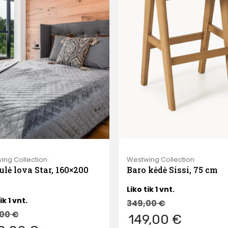
ing Collection
Westwing Collection
ulė lova Star, 160×200
Baro kėdė Sissi, 75 cm
Liko tik 1 vnt.
ik 1 vnt.
349,00
€
,00
€
149,00 €