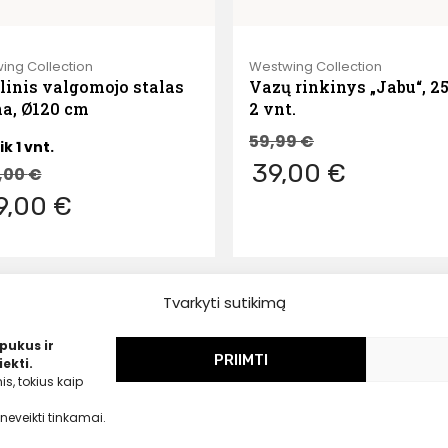
ing Collection
Westwing Collection
linis valgomojo stalas
Vazų rinkinys „Jabu“, 2
a, Ø120 cm
2 vnt.
59,99
€
ik 1 vnt.
39,00 €
,00
€
9,00 €
Tvarkyti sutikimą
pukus ir
PRIIMTI
ekti.
s, tokius kaip
neveikti tinkamai.