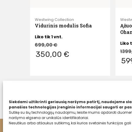
Westwing Collection
Westw
Vidurinis modulis Sofia
Ąžuo
Ohan
Liko tik 1 vnt.
Liko t
699,00
€
1399
350,00 €
59
Siekdami užtikrinti geriausią naršymo patirtį, naudojame sla
panašias technologijas įrenginio informacijai saugoti ar pasi
Sutikę su šių technologijų naudojimu, leisite mums apdoroti duomeni
naršymo elgsena ar unikalūs identifikatoriai.
Nesutikus arba atšaukus sutikimą, kai kurios svetainės funkcijos gali 