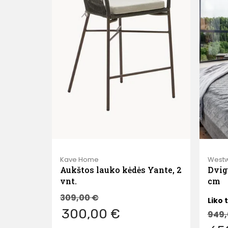
Kave Home
Westw
Aukštos lauko kėdės Yante, 2
Dvig
vnt.
cm
309,00
€
Liko t
300,00 €
949