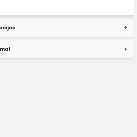
acijos
imai