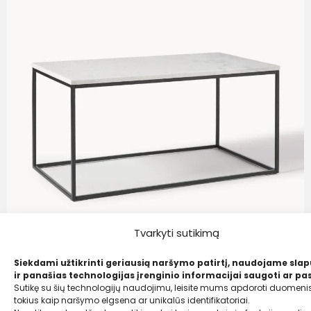
Tvarkyti sutikimą
Siekdami užtikrinti geriausią naršymo patirtį, naudojame sla
ir panašias technologijas įrenginio informacijai saugoti ar pas
Sutikę su šių technologijų naudojimu, leisite mums apdoroti duomenis
Westwing Collection
tokius kaip naršymo elgsena ar unikalūs identifikatoriai.
Marmurinis kavos staliukas Alys, 80×40 cm