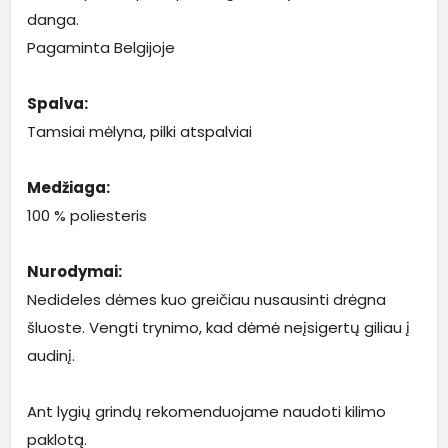
danga.
Pagaminta Belgijoje
Spalva:
Tamsiai mėlyna, pilki atspalviai
Medžiaga:
100 % poliesteris
Nurodymai:
Nedideles dėmes kuo greičiau nusausinti drėgna
šluoste. Vengti trynimo, kad dėmė neįsigertų giliau į
audinį.
Ant lygių grindų rekomenduojame naudoti kilimo
paklotą.