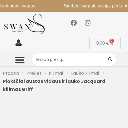
ingus kvapus
Siurblio kvepalų akcija: perkant 2, 3-
0
0,00
€
Mano paskyra
Pradžia
Prekės
Kilimai
Lauko kilimai
Plokščiai austas vidaus ir lauko Jacquard
kilimas Griff