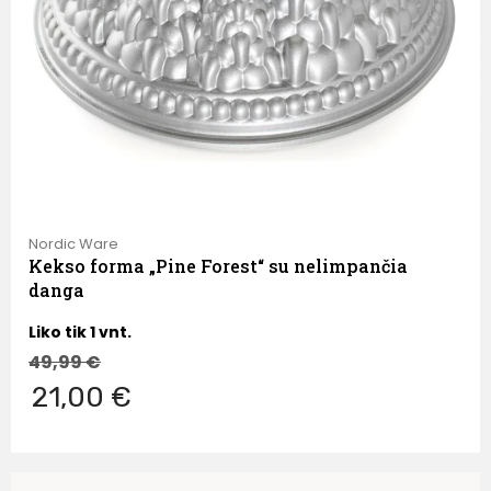
Nordic Ware
Kekso forma „Pine Forest“ su nelimpančia
danga
Liko tik 1 vnt.
49,99
€
21,00 €