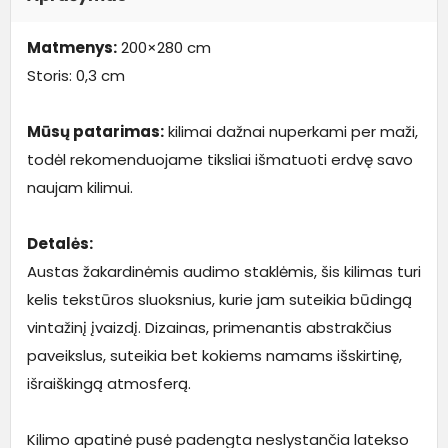
Matmenys:
200×280 cm
Storis: 0,3 cm
Mūsų patarimas:
kilimai dažnai nuperkami per maži,
todėl rekomenduojame tiksliai išmatuoti erdvę savo
naujam kilimui.
Detalės:
Austas žakardinėmis audimo staklėmis, šis kilimas turi
kelis tekstūros sluoksnius, kurie jam suteikia būdingą
vintažinį įvaizdį. Dizainas, primenantis abstrakčius
paveikslus, suteikia bet kokiems namams išskirtinę,
išraiškingą atmosferą.
Kilimo apatinė pusė padengta neslystančia latekso