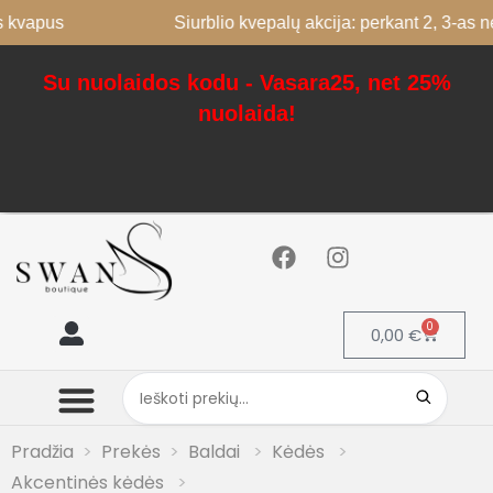
us
Siurblio kvepalų akcija: perkant 2, 3-as nemoka
Su nuolaidos kodu - Vasara25, net 25%
nuolaida!
0
0,00
€
Mano paskyra
Pradžia
Prekės
Baldai
Kėdės
Akcentinės kėdės