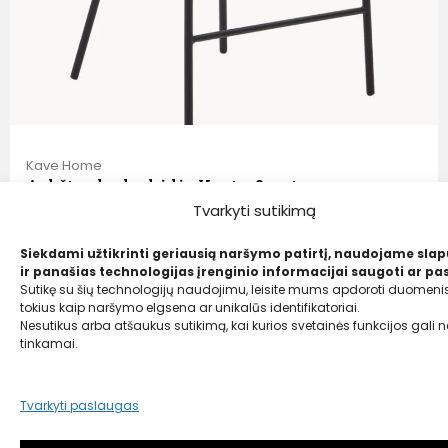
Kave Home
Aukštos lauko kėdės Yante, 2 vnt.
Tvarkyti sutikimą
Liko tik 1 vnt.
309,00
€
Siekdami užtikrinti geriausią naršymo patirtį, naudojame sla
ir panašias technologijas įrenginio informacijai saugoti ar pas
199,00 €
Sutikę su šių technologijų naudojimu, leisite mums apdoroti duomenis
tokius kaip naršymo elgsena ar unikalūs identifikatoriai.
Nesutikus arba atšaukus sutikimą, kai kurios svetainės funkcijos gali ne
tinkamai.
Tvarkyti paslaugas