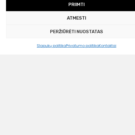
PRIIMTI
ATMESTI
PERŽIŪRĖTI NUOSTATAS
Slapukų politika
Privatumo politika
Kontaktai
Westwing Collection
Kavos Staliukas Elian
449,00
€
259,00 €