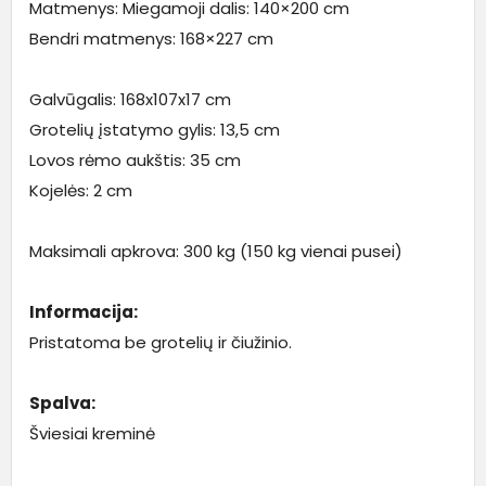
Matmenys: Miegamoji dalis: 140×200 cm
Bendri matmenys: 168×227 cm
Galvūgalis: 168x107x17 cm
Grotelių įstatymo gylis: 13,5 cm
Lovos rėmo aukštis: 35 cm
Kojelės: 2 cm
Maksimali apkrova: 300 kg (150 kg vienai pusei)
Informacija:
Pristatoma be grotelių ir čiužinio.
Spalva:
Šviesiai kreminė