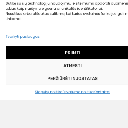
Sutikę su šių technologijų naudojimu, leisite mums apdoroti duomenis
tokius kaip naršymo elgsena ar unikalūs identifikatoriai.
Nesutikus arba atšaukus sutikimą, kai kurios svetainės funkcijos gali ne
tinkamai.
Tvarkyti paslaugas
PRIIMTI
ATMESTI
PERŽIŪRĖTI NUOSTATAS
Slapukų politika
Privatumo politika
Kontaktai
House Doctor
Pusryčių lėkštė „Pleat“
13,99
€