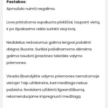
Pastabos:
Apmušalo nuimti negalima.
Lova pristatoma supakuota plokščiai, taupant vietą,
ir po išpakavimo reikia surinkti visą lovą.
Nedidelius nešvarumus galima lengvai pašalinti
drėgna šluoste. Sunkiai pašalinamoms dėmėms
galima naudoti įprastines tekstilės valymo
priemones.
Visada išbandykite valymo priemones nematomoje
vietoje! Taip užtikrinsite, kad medžiaga nebus
pažeista. Norėdami užtikrinti ilgaamžiškumą,
rekomenduojame impregnuoti medžiagą.