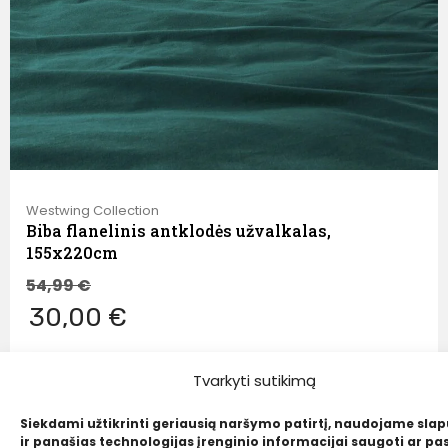
Westwing Collection
Biba flanelinis antklodės užvalkalas,
155x220cm
54,99
€
30,00 €
Tvarkyti sutikimą
Siekdami užtikrinti geriausią naršymo patirtį, naudojame sla
ir panašias technologijas įrenginio informacijai saugoti ar pas