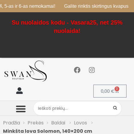
ir 6-as nemokamai!
Galite rinktis skirtingus kvapus
Su nuolaidos kodu - Vasara25, net 25%
nuolaida!
0
0,00
€
Mano paskyra
Pradžia
Prekės
Baldai
Lovos
Minkšta lova Solomon, 140×200 cm