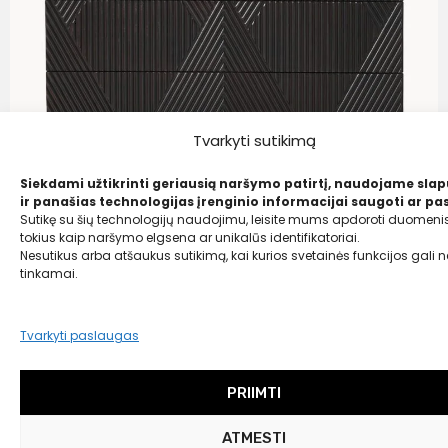
Tvarkyti sutikimą
Siekdami užtikrinti geriausią naršymo patirtį, naudojame sla
ir panašias technologijas įrenginio informacijai saugoti ar pas
Sutikę su šių technologijų naudojimu, leisite mums apdoroti duomenis
tokius kaip naršymo elgsena ar unikalūs identifikatoriai.
Nesutikus arba atšaukus sutikimą, kai kurios svetainės funkcijos gali ne
tinkamai.
Westwing Collection
Komoda „Louis“ iš mangų medienos
Tvarkyti paslaugas
Liko tik 1 vnt.
929,00
€
PRIIMTI
599,00 €
ATMESTI