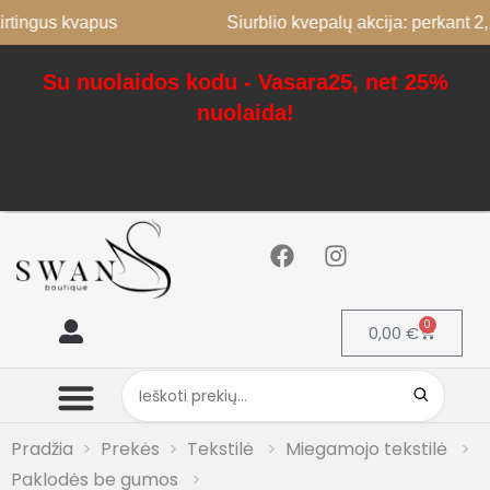
us kvapus
Siurblio kvepalų akcija: perkant 2, 3-as
Su nuolaidos kodu - Vasara25, net 25%
nuolaida!
0
0,00
€
Mano paskyra
Pradžia
Prekės
Tekstilė
Miegamojo tekstilė
Paklodės be gumos