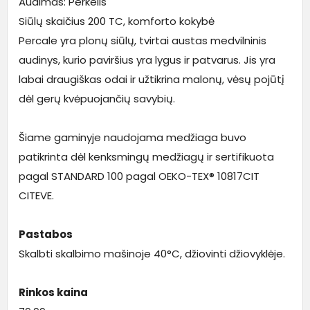
Audimas: Perkelis
Siūlų skaičius 200 TC, komforto kokybė
Percale yra plonų siūlų, tvirtai austas medvilninis
audinys, kurio paviršius yra lygus ir patvarus. Jis yra
labai draugiškas odai ir užtikrina malonų, vėsų pojūtį
dėl gerų kvėpuojančių savybių.
Šiame gaminyje naudojama medžiaga buvo
patikrinta dėl kenksmingų medžiagų ir sertifikuota
pagal STANDARD 100 pagal OEKO-TEX® 10817CIT
CITEVE.
Pastabos
Skalbti skalbimo mašinoje 40°C, džiovinti džiovyklėje.
Rinkos kaina