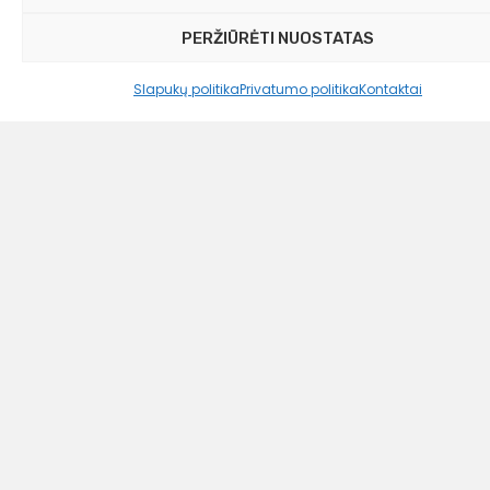
PERŽIŪRĖTI NUOSTATAS
Slapukų politika
Privatumo politika
Kontaktai