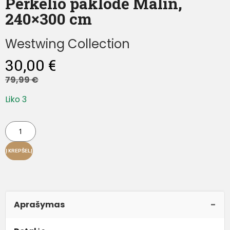
Perkelio paklodė Malin,
240×300 cm
Westwing Collection
30,00
€
79,99
€
Liko 3
Į KREPŠELĮ
Aprašymas