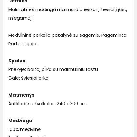
Detalės
Malin atneš madingą marmuro prieskonį tiesiai į jūsų
miegamąjį.
Medvilninė perkelio patalynė su sagomis. Pagaminta
Portugalijoje.
Spalva
Priekyje: balta, pilka su marmuriniu raštu
Gale: šviesiai pilka
Matmenys
Antklodės užvalkalas: 240 x 300 cm
Medžiaga
100% medvilnė