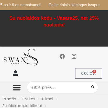
r 6-as nemokamai!
Galite rinktis skirtingus kvapus
Su nuolaidos kodu - Vasara25, net 25%
nuolaida!
0
0,00
€
Mano paskyra
Pradžia
Prekės
Kilimai
Stačiakampiai kilimai