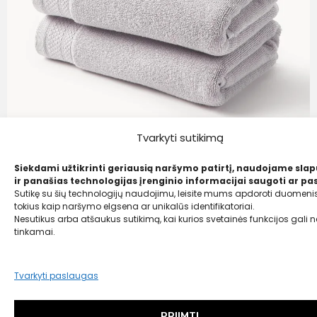
Tvarkyti sutikimą
Siekdami užtikrinti geriausią naršymo patirtį, naudojame sla
ir panašias technologijas įrenginio informacijai saugoti ar pas
Westwing Collection
Sutikę su šių technologijų naudojimu, leisite mums apdoroti duomenis
Premium klasės rankšluostis iš ekologiškos
tokius kaip naršymo elgsena ar unikalūs identifikatoriai.
medvilnės
Nesutikus arba atšaukus sutikimą, kai kurios svetainės funkcijos gali ne
tinkamai.
21,99
€
21,00 €
Tvarkyti paslaugas
PRIIMTI