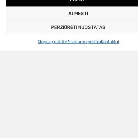
ATMESTI
PERŽIŪRĖTI NUOSTATAS
Slapukų politika
Privatumo politika
Kontaktai
Westwing Collection