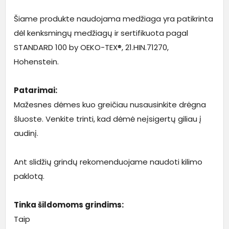
Šiame produkte naudojama medžiaga yra patikrinta
dėl kenksmingų medžiagų ir sertifikuota pagal
STANDARD 100 by OEKO-TEX®, 21.HIN.71270,
Hohenstein.
Patarimai:
Mažesnes dėmes kuo greičiau nusausinkite drėgna
šluoste. Venkite trinti, kad dėmė neįsigertų giliau į
audinį.
Ant slidžių grindų rekomenduojame naudoti kilimo
paklotą.
Tinka šildomoms grindims:
Taip