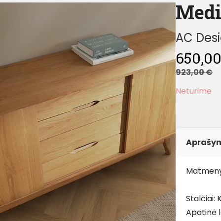
Medi
AC Des
650,0
923,00
€
Neturime
Aprašy
Matmeny
Stalčiai:
Apatinė 