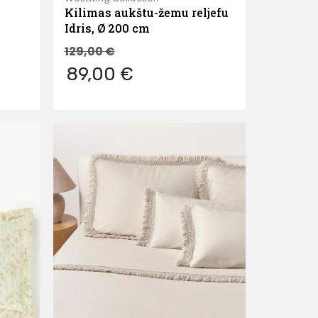
Kilimas aukštu-žemu reljefu
Idris, Ø 200 cm
129,00
€
89,00 €