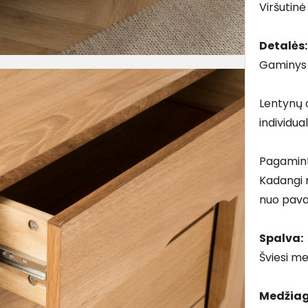
Viršutinė
Detalės:
Gaminys t
Lentynų a
individual
Pagamin
Kadangi 
nuo pava
Spalva:
Šviesi m
Medžiag