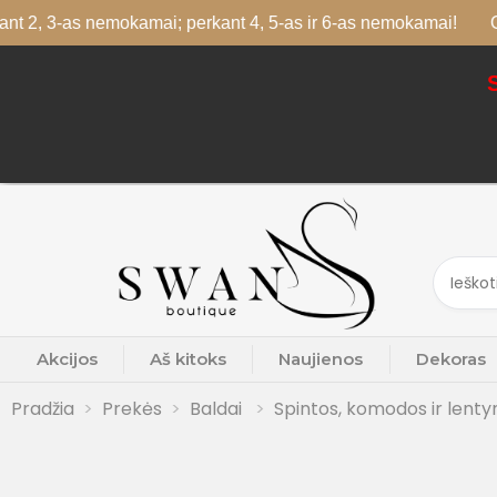
s nemokamai; perkant 4, 5-as ir 6-as nemokamai!
Galite rinkt
Akcijos
Aš kitoks
Naujienos
Dekoras
Pradžia
Prekės
Baldai
Spintos, komodos ir lent