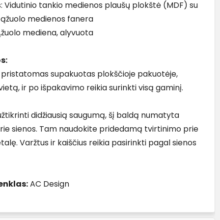
: Vidutinio tankio medienos plaušų plokštė (MDF) su
 ąžuolo medienos fanera
 Ąžuolo mediena, alyvuota
s:
pristatomas supakuotas plokščioje pakuotėje,
ietą, ir po išpakavimo reikia surinkti visą gaminį.
užtikrinti didžiausią saugumą, šį baldą numatyta
 prie sienos. Tam naudokite pridedamą tvirtinimo prie
talę. Varžtus ir kaiščius reikia pasirinkti pagal sienos
enklas:
AC Design