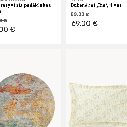
ratyvinis padėklukas
Dubenėliai „Ria“, 4 vnt.
a
89,00
€
99
€
69,00 €
,00 €