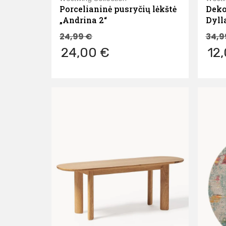
Porcelianinė pusryčių lėkštė
Deko
„Andrina 2“
Dyll
24,99
€
34,
24,00 €
12