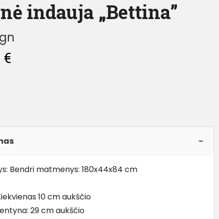
nė indauja „Bettina”
ign
0
€
mas
s: Bendri matmenys: 180x44x84 cm
 Kiekvienas 10 cm aukščio
lentyna: 29 cm aukščio