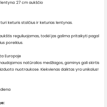
 lentyna: 27 cm aukščio
uri keturis stalčius ir keturias lentynas.
ukštis reguliuojamas, todėl jas galima pritaikyti pagal
ius poreikius.
ta Europoje
naudojamos natūralios medžiagos, gaminys gali skirtis
izduoto nuotraukose. Kiekvienas daiktas yra unikalus!
ediena
a: