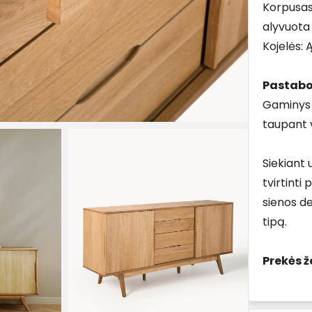
Korpusas
alyvuota
Kojelės:
Pastabo
Gaminys 
taupant v
Siekiant 
tvirtinti
sienos de
tipą.
Prekės ž