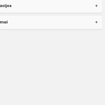
acijos
imai