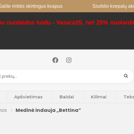
is skirtingus kvapus
Siurblio kvepalų akcija: perka
Su nuolaidos kodu - Vasara25, net 25% nuolaida
Apšvietimas
Baldai
Kilimai
Teks
ynos
Medinė indauja „Bettina”