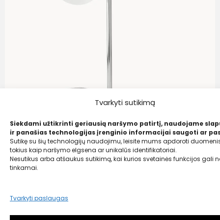
Tvarkyti sutikimą
Siekdami užtikrinti geriausią naršymo patirtį, naudojame sla
Westwing Collection
ir panašias technologijas įrenginio informacijai saugoti ar pas
Stalinė lempa Atlanta
Sutikę su šių technologijų naudojimu, leisite mums apdoroti duomenis
tokius kaip naršymo elgsena ar unikalūs identifikatoriai.
99,00
€
Nesutikus arba atšaukus sutikimą, kai kurios svetainės funkcijos gali ne
47,00 €
tinkamai.
Tvarkyti paslaugas