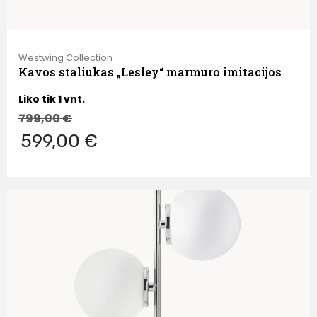
Westwing Collection
Kavos staliukas „Lesley“ marmuro imitacijos
Liko tik 1 vnt.
799,00
€
599,00 €