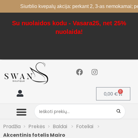
Siurblio kvepalų akcija: perkant 2, 3-as nemokamai; perkant 
Su nuolaidos kodu - Vasara25, net 25%
nuolaida!
0
0,00
€
Mano paskyra
Pradžia
Prekės
Baldai
Foteliai
Akcentinis fotelis Mairo