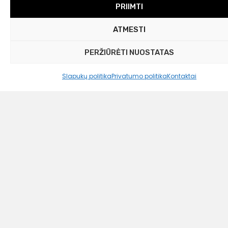
PRIIMTI
ATMESTI
PERŽIŪRĖTI NUOSTATAS
Slapukų politika
Privatumo politika
Kontaktai
Westwing Collection
Vaza „Bern“, aukštis 35 cm