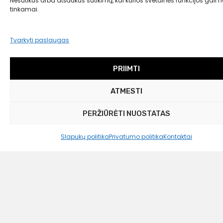
Nesutikus arba atšaukus sutikimą, kai kurios svetainės funkcijos gali ne
tinkamai.
Tvarkyti paslaugas
PRIIMTI
ATMESTI
PERŽIŪRĖTI NUOSTATAS
Slapukų politika
Privatumo politika
Kontaktai
Audo Copenhagen
Alyvos lempa „Meira“, H 14 cm
175,00
€