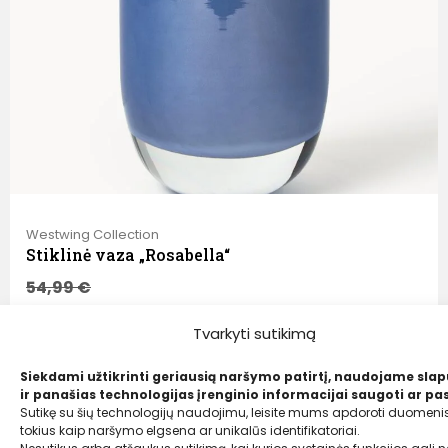
Westwing Collection
Stiklinė vaza „Rosabella“
54,99
€
39,00 €
Tvarkyti sutikimą
Siekdami užtikrinti geriausią naršymo patirtį, naudojame sla
ir panašias technologijas įrenginio informacijai saugoti ar pas
Sutikę su šių technologijų naudojimu, leisite mums apdoroti duomenis
tokius kaip naršymo elgsena ar unikalūs identifikatoriai.