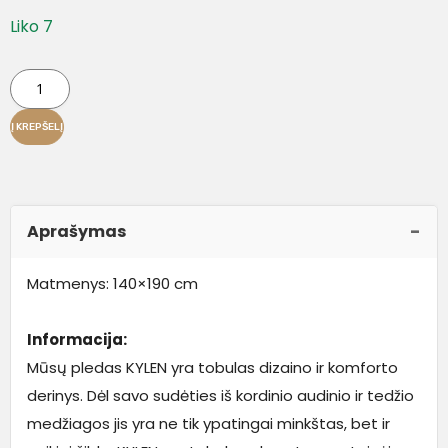
Liko 7
Į KREPŠELĮ
Aprašymas
Matmenys: 140×190 cm
Informacija:
Mūsų pledas KYLEN yra tobulas dizaino ir komforto
derinys. Dėl savo sudėties iš kordinio audinio ir tedžio
medžiagos jis yra ne tik ypatingai minkštas, bet ir