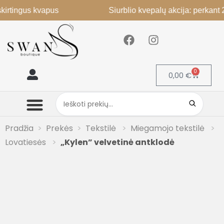
gus kvapus
Siurblio kvepalų akcija: perkant 2, 3-a
0
0,00
€
Mano paskyra
Pradžia
Prekės
Tekstilė
Miegamojo tekstilė
Lovatiesės
„Kylen” velvetinė antklodė