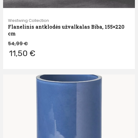
Westwing Collection
Flanelinis antklodės užvalkalas Biba, 155×220
cm
54,99
€
11,50 €