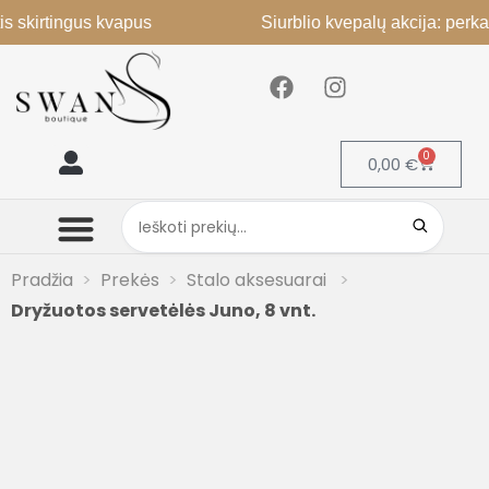
tingus kvapus
Siurblio kvepalų akcija: perkant 2, 
0
0,00
€
Mano paskyra
Pradžia
Prekės
Stalo aksesuarai
Dryžuotos servetėlės Juno, 8 vnt.