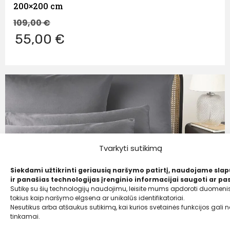
200×200 cm
109,00
€
55,00 €
Tvarkyti sutikimą
Siekdami užtikrinti geriausią naršymo patirtį, naudojame sla
ir panašias technologijas įrenginio informacijai saugoti ar pas
Sutikę su šių technologijų naudojimu, leisite mums apdoroti duomenis
tokius kaip naršymo elgsena ar unikalūs identifikatoriai.
Nesutikus arba atšaukus sutikimą, kai kurios svetainės funkcijos gali ne
tinkamai.