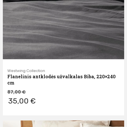
Westwing Collection
Flanelinis antklodės užvalkalas Biba, 220×240
cm
87,00
€
35,00 €