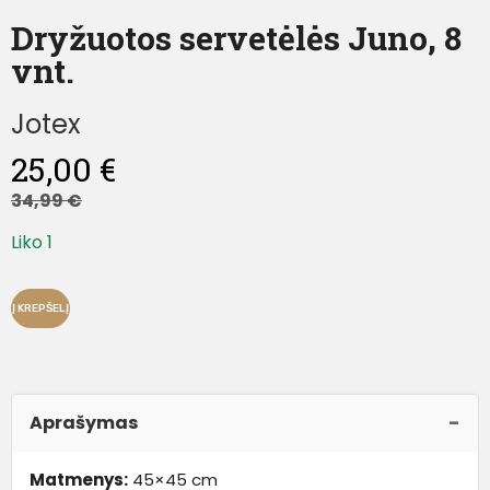
Dryžuotos servetėlės Juno, 8
vnt.
Jotex
25,00
€
34,99
€
Liko 1
Į KREPŠELĮ
Aprašymas
Matmenys:
45×45 cm