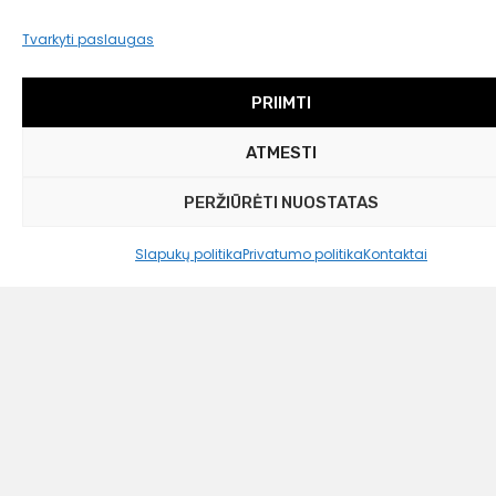
Tvarkyti paslaugas
PRIIMTI
Westwing Collection
ATMESTI
Satino antklodės užvalkalas Comfort, 270×280
cm
PERŽIŪRĖTI NUOSTATAS
44,99
€
Slapukų politika
Privatumo politika
Kontaktai
35,00 €