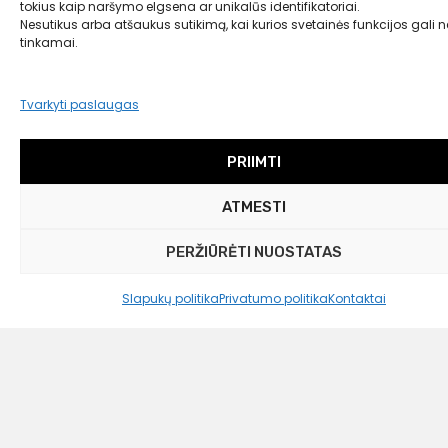
tokius kaip naršymo elgsena ar unikalūs identifikatoriai.
Nesutikus arba atšaukus sutikimą, kai kurios svetainės funkcijos gali ne
Liko tik 1 vnt.
tinkamai.
428,00
€
399,00 €
Tvarkyti paslaugas
PRIIMTI
ATMESTI
PERŽIŪRĖTI NUOSTATAS
Slapukų politika
Privatumo politika
Kontaktai