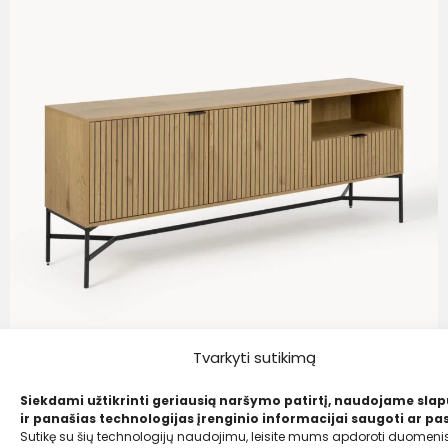
Tvarkyti sutikimą
Siekdami užtikrinti geriausią naršymo patirtį, naudojame sla
ir panašias technologijas įrenginio informacijai saugoti ar pas
AC Design
Sutikę su šių technologijų naudojimu, leisite mums apdoroti duomenis
Medinė komoda „Jaipur“ su gofruotu fasadu