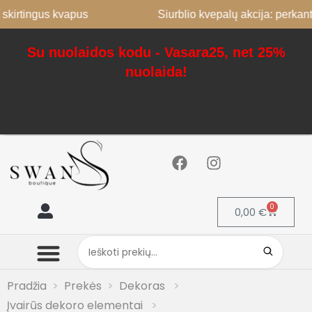
tingus kvapus
Siurblio kvepalų akcija: perkant 2, 3
Su nuolaidos kodu - Vasara25, net 25%
nuolaida!
0
0,00
€
Mano paskyra
Pradžia
Prekės
Dekoras
Įvairūs dekoro elementai