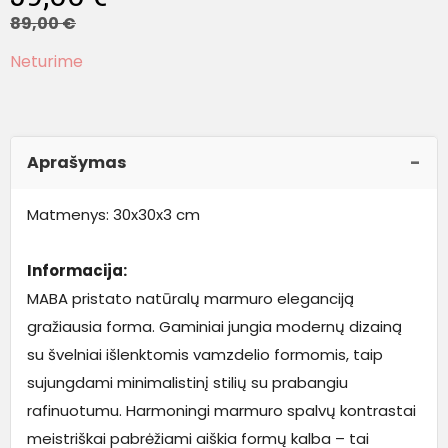
89,00
€
Neturime
Aprašymas
Matmenys: 30x30x3 cm
Informacija:
MABA pristato natūralų marmuro eleganciją
gražiausia forma. Gaminiai jungia modernų dizainą
su švelniai išlenktomis vamzdelio formomis, taip
sujungdami minimalistinį stilių su prabangiu
rafinuotumu. Harmoningi marmuro spalvų kontrastai
meistriškai pabrėžiami aiškia formų kalba – tai