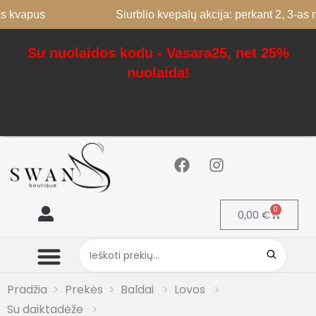
pus
Siurblio kvepalų akcija: perkant 2, 3-as nemok
Su nuolaidos kodu - Vasara25, net 25%
nuolaida!
0
0,00
€
Mano paskyra
Pradžia
Prekės
Baldai
Lovos
Su daiktadėže