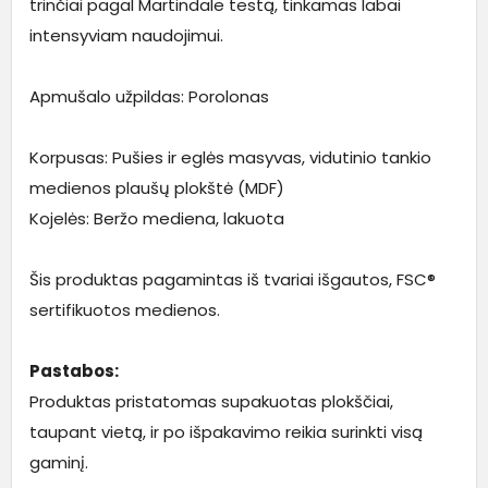
trinčiai pagal Martindale testą, tinkamas labai
intensyviam naudojimui.
Apmušalo užpildas: Porolonas
Korpusas: Pušies ir eglės masyvas, vidutinio tankio
medienos plaušų plokštė (MDF)
Kojelės: Beržo mediena, lakuota
Šis produktas pagamintas iš tvariai išgautos, FSC®
sertifikuotos medienos.
Pastabos:
Produktas pristatomas supakuotas plokščiai,
taupant vietą, ir po išpakavimo reikia surinkti visą
gaminį.