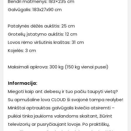
Bendri matmenys: 183×235 cm
Galvūgalis: 183x27x90 cm
Patalynės dėžės aukštis: 25 cm
Grotelių įstatymo aukštis: 12 cm
Lovos rėmo viršutinis kraštas: 31 cm
Kojelės: 3 cm
Maksimali apkrova: 300 kg (150 kg vienai pusei)
Informacija:
Miegoti kaip ant debesų ir tuo pačiu taupyti vietą?
Su apmušaline lova CLOUD ši svajonė tampa realybe!
Minkštai aptrauktas galvūgalis kviečia atsiremti –
puikiai tinka jaukioms valandoms skaitant, žiūrint
televizorių ar pusryčiaujant lovoje. Po praktiškų,