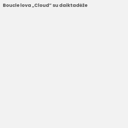
Boucle lova „Cloud” su daiktadėže