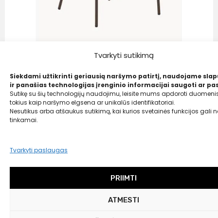
Tvarkyti sutikimą
Kave Home
Siekdami užtikrinti geriausią naršymo patirtį, naudojame sla
Aukštos lauko kėdės Yante, 2 vnt.
ir panašias technologijas įrenginio informacijai saugoti ar pas
Sutikę su šių technologijų naudojimu, leisite mums apdoroti duomenis
309,00
€
tokius kaip naršymo elgsena ar unikalūs identifikatoriai.
Nesutikus arba atšaukus sutikimą, kai kurios svetainės funkcijos gali ne
300,00 €
tinkamai.
Tvarkyti paslaugas
PRIIMTI
ATMESTI