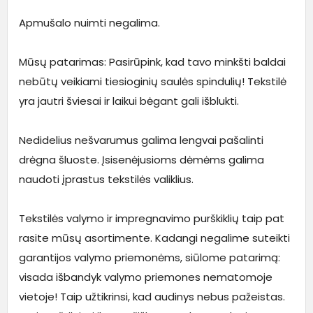
Apmušalo nuimti negalima.
Mūsų patarimas: Pasirūpink, kad tavo minkšti baldai
nebūtų veikiami tiesioginių saulės spindulių! Tekstilė
yra jautri šviesai ir laikui bėgant gali išblukti.
Nedidelius nešvarumus galima lengvai pašalinti
drėgna šluoste. Įsisenėjusioms dėmėms galima
naudoti įprastus tekstilės valiklius.
Tekstilės valymo ir impregnavimo purškiklių taip pat
rasite mūsų asortimente. Kadangi negalime suteikti
garantijos valymo priemonėms, siūlome patarimą:
visada išbandyk valymo priemones nematomoje
vietoje! Taip užtikrinsi, kad audinys nebus pažeistas.