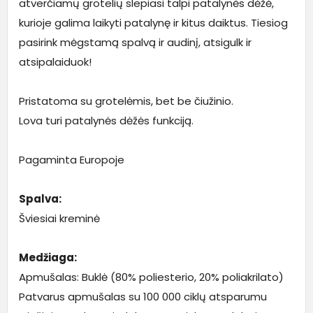
atverčiamų grotelių slepiasi talpi patalynės dėžė,
kurioje galima laikyti patalynę ir kitus daiktus. Tiesiog
pasirink mėgstamą spalvą ir audinį, atsigulk ir
atsipalaiduok!
Pristatoma su grotelėmis, bet be čiužinio.
Lova turi patalynės dėžės funkciją.
Pagaminta Europoje
Spalva:
Šviesiai kreminė
Medžiaga:
Apmušalas: Buklė (80% poliesterio, 20% poliakrilato)
Patvarus apmušalas su 100 000 ciklų atsparumu