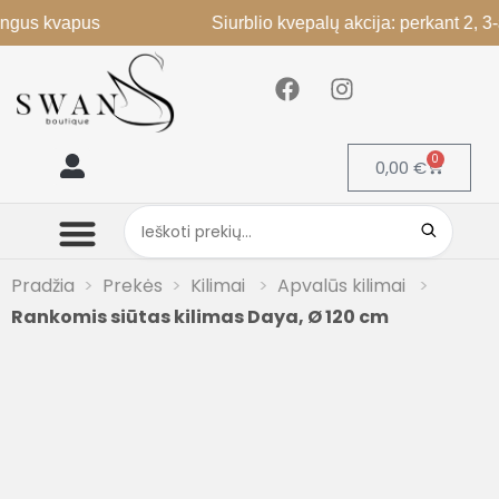
 kvapus
Siurblio kvepalų akcija: perkant 2, 3-as ne
0
0,00
€
Mano paskyra
Pradžia
Prekės
Kilimai
Apvalūs kilimai
Rankomis siūtas kilimas Daya, Ø 120 cm