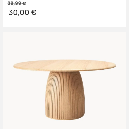
39,99
€
30,00 €