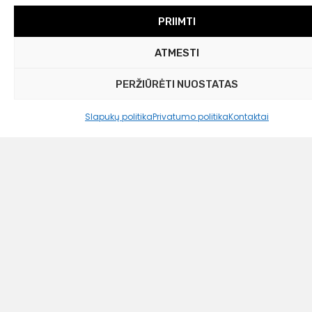
PRIIMTI
ATMESTI
PERŽIŪRĖTI NUOSTATAS
Slapukų politika
Privatumo politika
Kontaktai
Westwing Collection
Medvilninio satino pagalvės užvalkalas
„Leticia“ su gėlių raštu
12,99
€
12,00 €