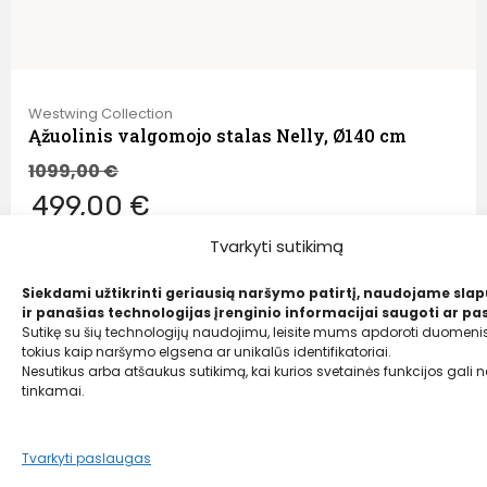
Westwing Collection
Ąžuolinis valgomojo stalas Nelly, Ø140 cm
1099,00
€
499,00 €
Tvarkyti sutikimą
Siekdami užtikrinti geriausią naršymo patirtį, naudojame sla
ir panašias technologijas įrenginio informacijai saugoti ar pas
Sutikę su šių technologijų naudojimu, leisite mums apdoroti duomenis
tokius kaip naršymo elgsena ar unikalūs identifikatoriai.
Nesutikus arba atšaukus sutikimą, kai kurios svetainės funkcijos gali ne
tinkamai.
Tvarkyti paslaugas