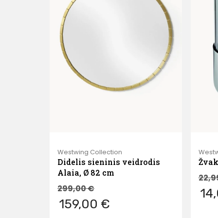
Westwing Collection
Westw
Didelis sieninis veidrodis
Žvaki
Alaia, Ø 82 cm
22,9
299,00
€
14
159,00 €