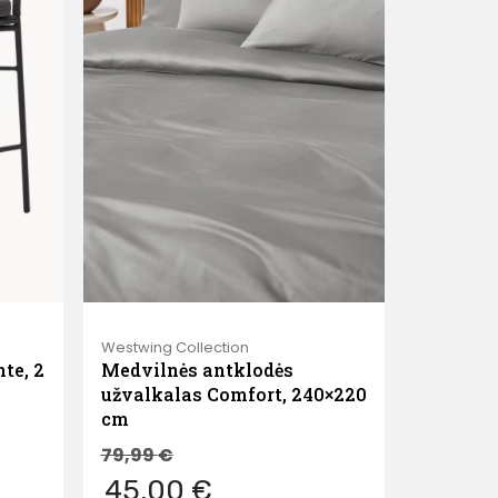
Westwing Collection
te, 2
Medvilnės antklodės
užvalkalas Comfort, 240×220
cm
79,99
€
45,00 €