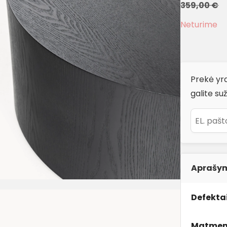
359,00
€
Neturime
Prekė yra
galite suž
Aprašy
Defektai
Matmen