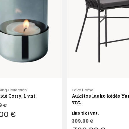
ing Collection
Kave Home
dė Corry, 1 vnt.
Aukštos lauko kėdės Yan
vnt.
9
€
,00 €
Liko tik 1 vnt.
309,00
€