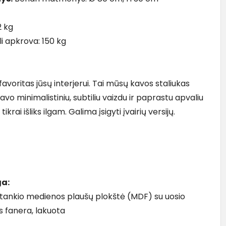
2 kg
i apkrova: 150 kg
avoritas jūsų interjerui. Tai mūsų kavos staliukas
avo minimalistiniu, subtiliu vaizdu ir paprastu apvaliu
s tikrai išliks ilgam. Galima įsigyti įvairių versijų.
a:
o tankio medienos plaušų plokštė (MDF) su uosio
 fanera, lakuota