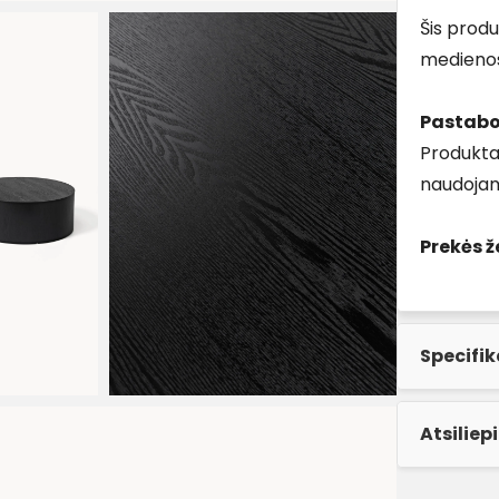
Šis produ
medieno
Pastab
Produktas
naudojam
Prekės ž
Specifik
Atsiliep