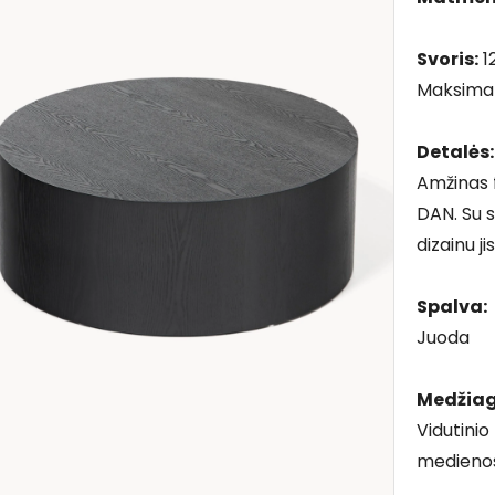
Svoris:
1
Maksimal
Detalės:
Amžinas f
DAN. Su s
dizainu ji
Spalva:
Juoda
Medžiag
Vidutini
medienos