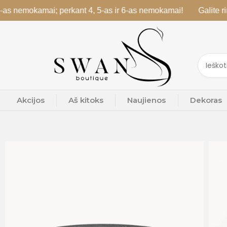
mokamai; perkant 4, 5-as ir 6-as nemokamai!
Galite rinktis sk
Akcijos
Aš kitoks
Naujienos
Dekoras