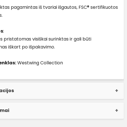
ktas pagamintas iš tvariai išgautos, FSC® sertifikuotos
s.
os
:
 pristatomas visiškai surinktas ir gali būti
as iškart po išpakavimo.
enklas:
Westwing Collection
acijos
imai