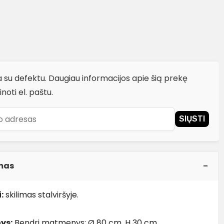
 su defektu. Daugiau informacijos apie šią prekę
inoti el. paštu.
SIŲSTI
mas
:
skilimas stalviršyje.
ys:
Bendri matmenys: Ø 80 cm, H 30 cm