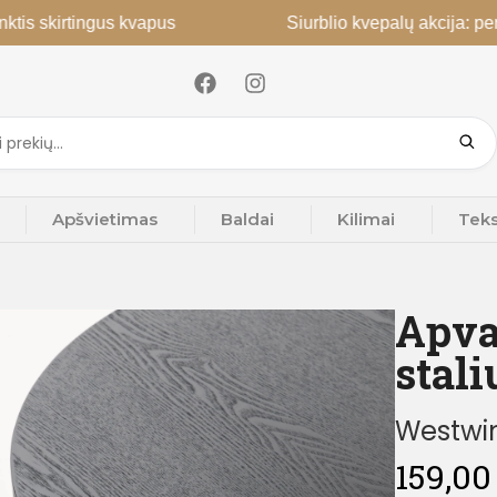
irtingus kvapus
Siurblio kvepalų akcija: perkant 2,
Apšvietimas
Baldai
Kilimai
Teks
Apva
stal
Westwin
159,0