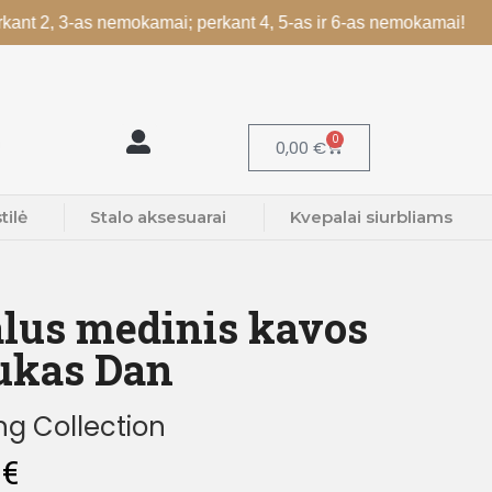
 3-as nemokamai; perkant 4, 5-as ir 6-as nemokamai!
Galite r
0
0,00
€
tilė
Stalo aksesuarai
Kvepalai siurbliams
lus medinis kavos
iukas Dan
g Collection
0
€