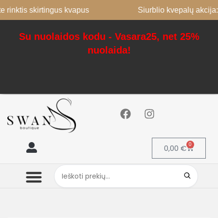
 rinktis skirtingus kvapus
Siurblio kvepalų akcija:
Su nuolaidos kodu - Vasara25, net 25%
nuolaida!
0
0,00
€
Mano paskyra