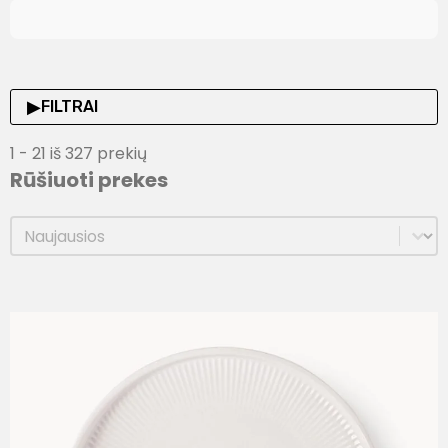
▶
FILTRAI
1 - 21 iš 327 prekių
Rūšiuoti prekes
Rūšiuoti prekes
Rūšiuoti prekes