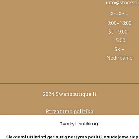
info@stocksolu
Pr–Pn –
9:00–18:00
Št – 9:00–
15:00
Sk –
Nedirbame
2024 Swanboutique.lt
Privatumo politika
Tvarkyti sutikimą
Slapukų politika
Siekdami užtikrinti geriausią naršymo patirtį, naudojame sla