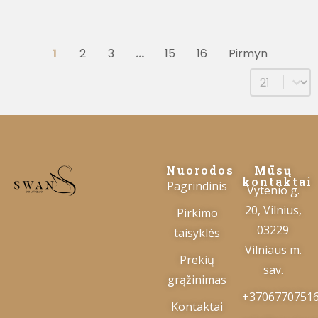
1
2
3
…
15
16
Pirmyn
Select num
Nuorodos
Mūsų
kontaktai
Pagrindinis
Vytenio g.
20, Vilnius,
Pirkimo
03229
taisyklės
Vilniaus m.
Prekių
sav.
grąžinimas
+3706770751
Kontaktai