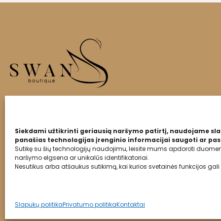
Siekdami užtikrinti geriausią naršymo patirtį, naudojame sla
panašias technologijas įrenginio informacijai saugoti ar pasi
Sutikę su šių technologijų naudojimu, leisite mums apdoroti duomeni
naršymo elgsena ar unikalūs identifikatoriai.
Nesutikus arba atšaukus sutikimą, kai kurios svetainės funkcijos gali 
2024 Swanboutique.lt
Slapukų politika
Privatumo politika
Kontaktai