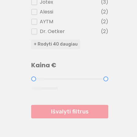
Jotex
(3)
Alessi
(2)
AYTM
(2)
Dr. Oetker
(2)
+ Rodyti 40 daugiau
Kaina €
Kaina €
Išvalyti filtrus