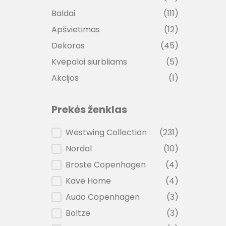
Baldai
(111)
Apšvietimas
(12)
Dekoras
(45)
Kvepalai siurbliams
(5)
Akcijos
(1)
Prekės ženklas
Prekės ženklas
Westwing Collection
(231)
Nordal
(10)
Broste Copenhagen
(4)
Kave Home
(4)
Audo Copenhagen
(3)
Boltze
(3)