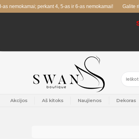
-as nemokamai; perkant 4, 5-as ir 6-as nemokamai!
Galite rink
Akcijos
Aš kitoks
Naujienos
Dekoras