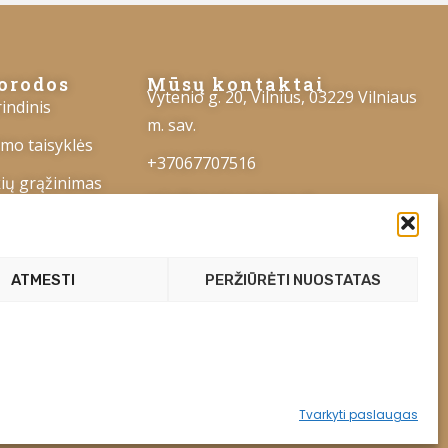
orodos
Mūsų kontaktai
Vytenio g. 20, Vilnius, 03229 Vilniaus
indinis
m. sav.
imo taisyklės
+37067707516
ių grąžinimas
info@stocksolutions.lt
aktai
Pr–Pn – 9:00–18:00
Št – 9:00–15:00
ATMESTI
PERŽIŪRĖTI NUOSTATAS
Sk – Nedirbame
Tvarkyti paslaugas