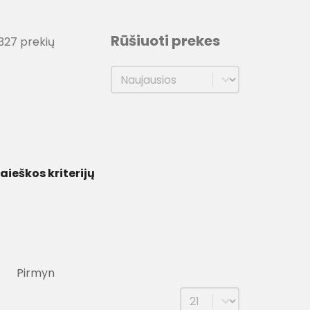
Rūšiuoti prekes
š 327 prekių
Rūšiuoti prekes
Rūšiuoti prekes
aieškos kriterijų
Pirmyn
Select number per pag