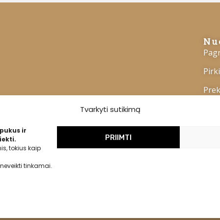
Nu
Pagr
Pirk
Prek
Kont
Tvarkyti sutikimą
pukus ir
PRIIMTI
ekti.
s, tokius kaip
neveikti tinkamai.
Privatumo politika
Slapukų politika