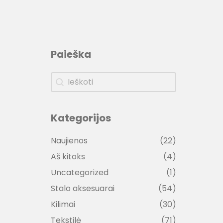
Paieška
Paieška
Paieška
Kategorijos
Kategorijos
Naujienos
(22)
Aš kitoks
(4)
Uncategorized
(1)
Stalo aksesuarai
(54)
Kilimai
(30)
Tekstilė
(71)