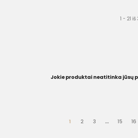
1 - 21 i
Jokie produktai neatitinka jūsų p
1
2
3
…
15
16