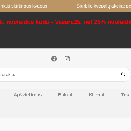
tis skirtingus kvapus
Siurblio kvepalų akcija: perk
Su nuolaidos kodu - Vasara25, net 25% nuolaida
Apšvietimas
Baldai
Kilimai
Teks