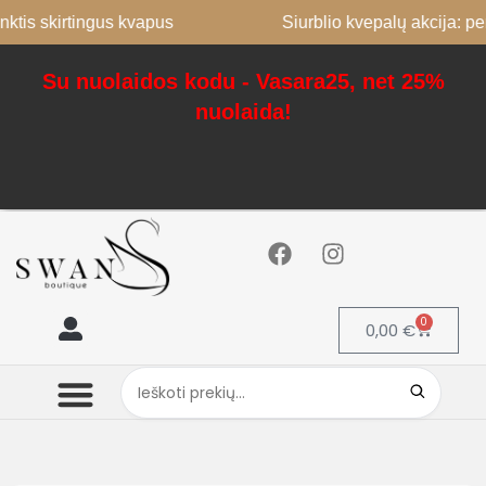
nktis skirtingus kvapus
Siurblio kvepalų akcija: pe
Su nuolaidos kodu - Vasara25, net 25%
nuolaida!
0
0,00
€
Mano paskyra