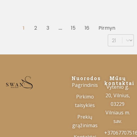
1
2
3
…
15
16
Pirmyn
Select num
Nuorodos
Mūsų
kontaktai
Pagrindinis
Vytenio g.
20, Vilnius,
Pirkimo
03229
taisyklės
Vilniaus m.
Prekių
sav.
grąžinimas
+3706770751
Kontaktai