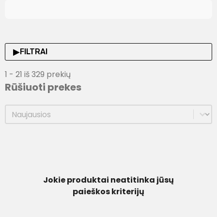
▶
FILTRAI
1 - 21 iš 329 prekių
Rūšiuoti prekes
Rūšiuoti prekes
Rūšiuoti prekes
Jokie produktai neatitinka jūsų
paieškos kriterijų