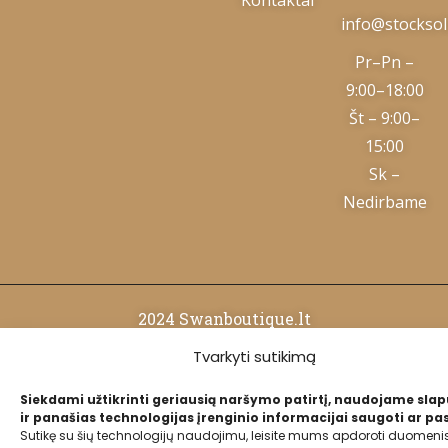
info@stocksolu
Pr–Pn –
9:00–18:00
Št – 9:00–
15:00
Sk –
Nedirbame
2024 Swanboutique.lt
Tvarkyti sutikimą
Privatumo politika
Siekdami užtikrinti geriausią naršymo patirtį, naudojame sla
ir panašias technologijas įrenginio informacijai saugoti ar pas
Slapukų politika
Sutikę su šių technologijų naudojimu, leisite mums apdoroti duomenis