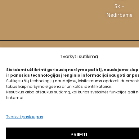
Sk –
Nedirbame
2024 Swanboutique.lt
Tvarkyti sutikimą
Privatumo politika
Siekdami užtikrinti geriausią naršymo patirtį, naudojame sla
ir panašias technologijas įrenginio informacijai saugoti ar pas
Sutikę su šių technologijų naudojimu, leisite mums apdoroti duomenis
Slapukų politika
tokius kaip naršymo elgsena ar unikalūs identifikatoriai.
Nesutikus arba atšaukus sutikimą, kai kurios svetainės funkcijos gali ne
tinkamai.
Tvarkyti paslaugas
PRIIMTI