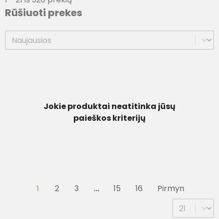
Rūšiuoti prekes
Rūšiuoti prekes
Rūšiuoti prekes
Jokie produktai neatitinka jūsų
paieškos kriterijų
1
2
3
…
15
16
Pirmyn
Select num