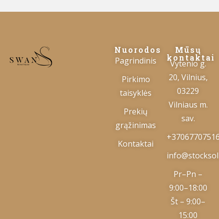
Nuorodos
Mūsų
kontaktai
Pagrindinis
Vytenio g.
20, Vilnius,
Pirkimo
03229
taisyklės
Vilniaus m.
Prekių
sav.
grąžinimas
+3706770751
Kontaktai
info@stocksolu
Pr–Pn –
9:00–18:00
Št – 9:00–
15:00