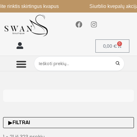
te rinktis skirtingus kvapus
Siurblio kvepalų akcij
0
0,00
€
Mano paskyra
▶
FILTRAI
1 - 21 iš 323 prekių