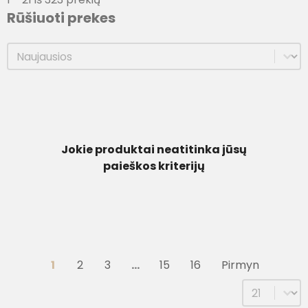
Rūšiuoti prekes
Rūšiuoti prekes
Rūšiuoti prekes
Jokie produktai neatitinka jūsų
paieškos kriterijų
1
2
3
…
15
16
Pirmyn
Select num