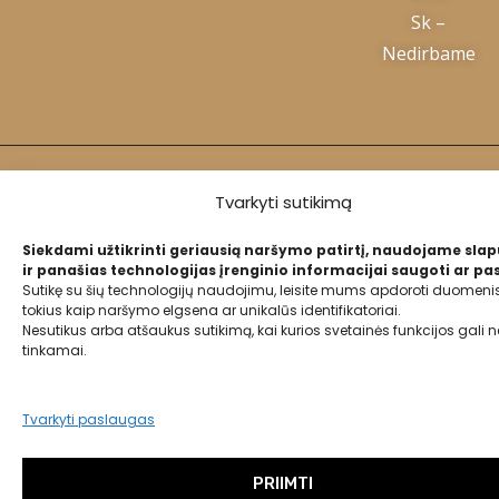
Sk –
Nedirbame
2024 Swanboutique.lt
Tvarkyti sutikimą
Privatumo politika
Siekdami užtikrinti geriausią naršymo patirtį, naudojame sla
ir panašias technologijas įrenginio informacijai saugoti ar pas
Sutikę su šių technologijų naudojimu, leisite mums apdoroti duomenis
Slapukų politika
tokius kaip naršymo elgsena ar unikalūs identifikatoriai.
Nesutikus arba atšaukus sutikimą, kai kurios svetainės funkcijos gali ne
tinkamai.
Tvarkyti paslaugas
PRIIMTI