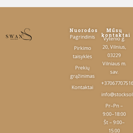
Nuorodos
Mūsų
kontaktai
Pagrindinis
Vytenio g.
20, Vilnius,
Pirkimo
03229
taisyklės
Vilniaus m.
Prekių
sav.
grąžinimas
+3706770751
Kontaktai
info@stocksolu
Pr–Pn –
9:00–18:00
Št – 9:00–
15:00