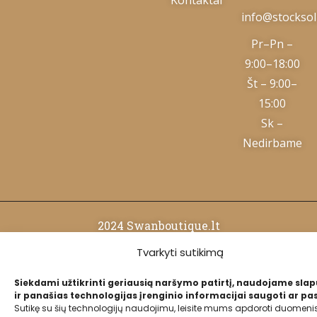
info@stocksolu
Pr–Pn –
9:00–18:00
Št – 9:00–
15:00
Sk –
Nedirbame
2024 Swanboutique.lt
Tvarkyti sutikimą
Privatumo politika
Siekdami užtikrinti geriausią naršymo patirtį, naudojame sla
ir panašias technologijas įrenginio informacijai saugoti ar pas
Slapukų politika
Sutikę su šių technologijų naudojimu, leisite mums apdoroti duomenis