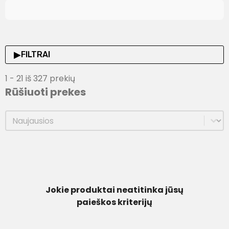
▶
FILTRAI
1 - 21 iš 327 prekių
Rūšiuoti prekes
Rūšiuoti prekes
Rūšiuoti prekes
Jokie produktai neatitinka jūsų
paieškos kriterijų