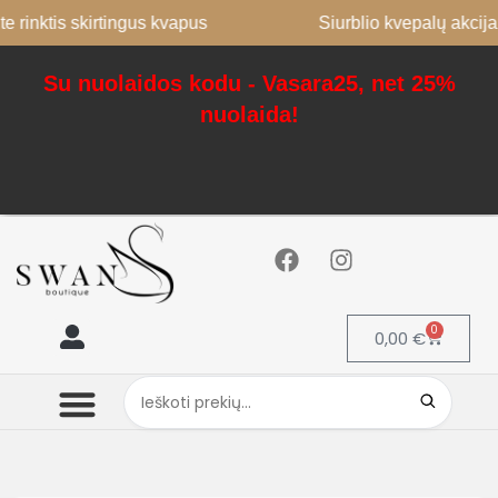
e rinktis skirtingus kvapus
Siurblio kvepalų akcija
Su nuolaidos kodu - Vasara25, net 25%
nuolaida!
0
0,00
€
Mano paskyra