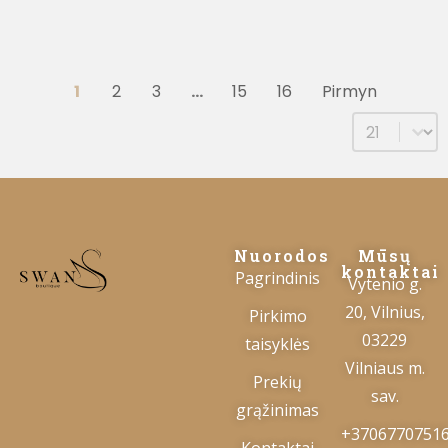
1
2
3
…
15
16
Pirmyn
Select num
Nuorodos
Mūsų
kontaktai
Pagrindinis
Vytenio g.
20, Vilnius,
Pirkimo
03229
taisyklės
Vilniaus m.
Prekių
sav.
grąžinimas
+3706770751
Kontaktai